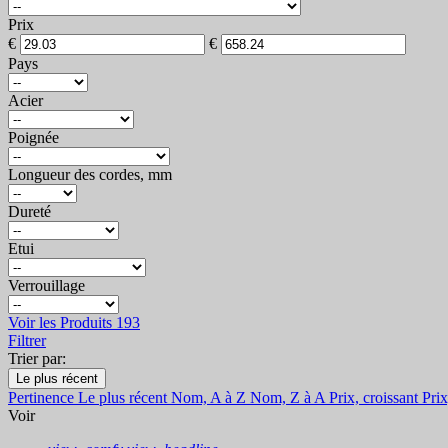
Prix
€
€
Pays
Acier
Poignée
Longueur des cordes, mm
Dureté
Etui
Verrouillage
Voir les Produits
193
Filtrer
Trier par:
Le plus récent
Pertinence
Le plus récent
Nom, A à Z
Nom, Z à A
Prix, croissant
Prix
Voir