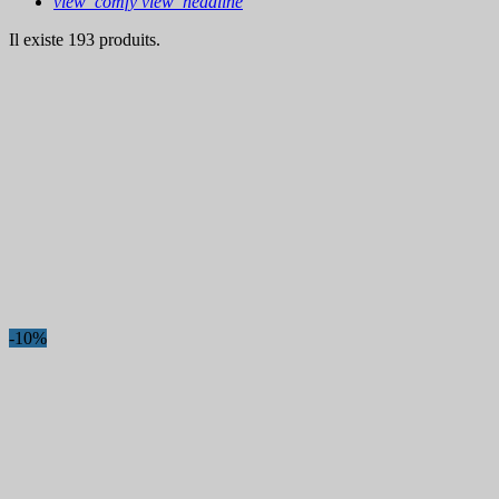
view_comfy
view_headline
Il existe 193 produits.
-10%