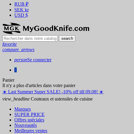
RUB
₽
SEK
kr
USD
$
search
favorite
compare_arrows
person
Se connecter
0
Panier
Il n'y a plus d'articles dans votre panier
☀️ ️Last Summer Super SALE! -10% off till 09.08! ☀️
view_headline
Couteaux et ustensiles de cuisine
Marques
SUPER PRICE
Offres spéciales
Nouveautés
Meilleures ventes