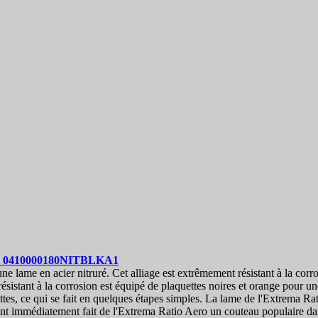
m
0410000180NITBLKA1
lame en acier nitruré. Cet alliage est extrêmement résistant à la corros
stant à la corrosion est équipé de plaquettes noires et orange pour une
quettes, ce qui se fait en quelques étapes simples. La lame de l'Extrema
 ont immédiatement fait de l'Extrema Ratio Aero un couteau populaire da