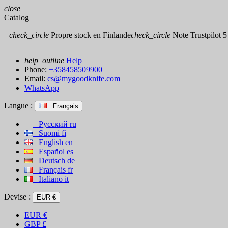
close
Catalog
check_circle
Propre stock en Finlande
check_circle
Note Trustpilot 5 
help_outline
Help
Phone:
+358458509900
Email:
cs@mygoodknife.com
WhatsApp
Langue :
Français
Русский
ru
Suomi
fi
English
en
Español
es
Deutsch
de
Français
fr
Italiano
it
Devise :
EUR €
EUR
€
GBP
£