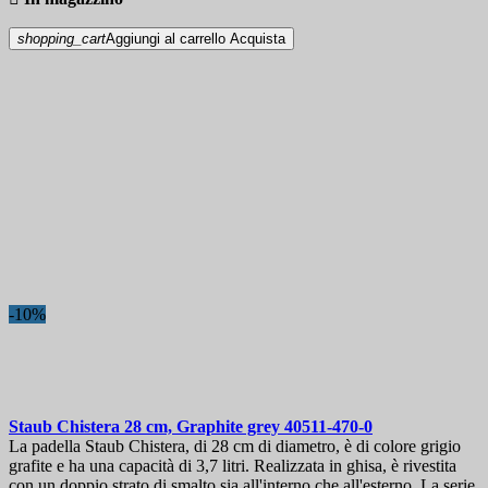
shopping_cart
Aggiungi al carrello
Acquista
-10%
Staub Chistera 28 cm, Graphite grey
40511-470-0
La padella Staub Chistera, di 28 cm di diametro, è di colore grigio
grafite e ha una capacità di 3,7 litri. Realizzata in ghisa, è rivestita
con un doppio strato di smalto sia all'interno che all'esterno. La serie