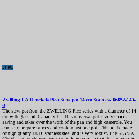
-10%
Zwilling J.A.Henckels Pico Stew pot 14 cm Stainless
66652-140-
0
The stew pot from the ZWILLING Pico series with a diameter of 14
cm with glass lid. Capacity 1 l. This universal pot is very space-
saving and takes over the work of the pan and high-casserole. You
can sear, prepare sauces and cook in just one pot. This pot is made
of high quality 18/10 stainless steel and is very robust. The SIGMA
Classic sandwich base has an aluminum core so that the simmer pot