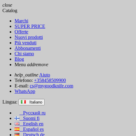
close
Catalog
Marchi
SUPER PRICE
Offerte
Nuovi prodotti
Più venduti
Abbonamenti
Chi siamo
Blog
Menu
add
remove
help_outline
Aiuto
Telefono:
+358458509900
E-mail:
cs@mygoodknife.com
WhatsApp
Lingua:
Italiano
Русский
ru
Suomi
fi
English
en
Español
es
Deutsch
de