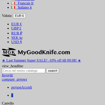
Français
fr
Italiano
it
Valuta:
EUR €
EUR
€
GBP
£
RUB
₽
SEK
kr
USD
$
☀️ ️Last Summer Super SALE! -10% off till 09.08! ☀️
view_headline
search
favorite
compare_arrows
person
Accedi
0
Carrello