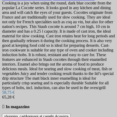
Cooking is a joy when using the round, dark blue cocotte from the
popular La Cocotte series. It looks good in any kitchen and dining
area and will catch the eyes of your guests. Cocottes originate from
France and are traditionally used for slow cooking. They are ideal
not only for French specialties such as coq au vin, but also for other
nation's recipes. This Staub cocotte is around 7 cm high, 10 cm in
diametre and has a 0.25 l capacity. It is made of cast iron, the ideal
material for slow cooking. Cast iron retains heat for long periods and
then gradually releases it during the cooking process. It is also very
good at keeping food cold so is ideal for preparing desserts. Cast-
iron cookware is suitable for any type of oven and cooker including
induction hobs. It is robust, resistant and easy to care for. These
features are enhanced in Staub cocottes through their enamelled
interiors. Enamel also brings out the aroma of food to produce
delicious meals. Ideal for searing and slow cooking of meat, fish or
vegetables Juicy and tender cooking result thanks to the lid’s special
drip structure The matt black inner enamelling is ideal for
particularly crisp searing and is especially durable Suitable for all
types of hobs, incl. induction, can also be used in the oven/grill
58,75 €
65,28 €

In magazzino
shopping_cart
Aggiungi al carrello
Acquista