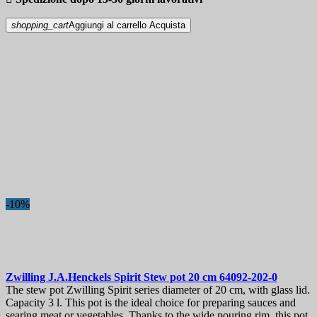
shopping_cart
Aggiungi al carrello
Acquista
-10%
Zwilling J.A.Henckels Spirit Stew pot 20 cm
64092-202-0
The stew pot Zwilling Spirit series diameter of 20 cm, with glass lid.
Capacity 3 l. This pot is the ideal choice for preparing sauces and
searing meat or vegetables. Thanks to the wide pouring rim, this pot