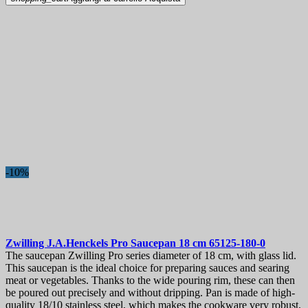
-10%
Zwilling J.A.Henckels Pro Saucepan 18 cm
65125-180-0
The saucepan Zwilling Pro series diameter of 18 cm, with glass lid.
This saucepan is the ideal choice for preparing sauces and searing
meat or vegetables. Thanks to the wide pouring rim, these can then
be poured out precisely and without dripping. Pan is made of high-
quality 18/10 stainless steel, which makes the cookware very robust,