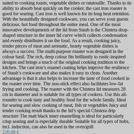
suited to cooking roasts, vegetable dishes or ratatouille. Thanks to its
ability to absorb heat quickly on the cooker, the cast iron roaster is
good for searing. Cast iron is well known for its long heat retention.
With the beautifully designed cookware, you can serve your guests
delicious, hot food throughout the entire meal. One of the most
innovative developments of the lid from Staub is the Chistera drop-
shaped structure in the inner lid curve which collects condensation
and evenly distributes it on the food. As a result, cooking juicy,
tender pieces of meat and aromatic, hearty vegetable dishes is
always a success. The multi-purpose roaster was designed in the
colour basil. The rich, deep colour fits brilliantly to rustic-inspired
designs and brings a touch of the original cooking tradition to the
kitchen. The cast iron’s enamel coating helps improve the resilience
of Staub’s cookware and also makes it easy to clean. Another
advantage is that it also helps to increase the taste of food cooked in
the roaster over time. The non-stick effect also facilitates low-fat
frying and cooking. The roaster with the Chistera lid measures 28
cm in diameter and is suitable for all types of cookers. Use this all-
rounder to cook tasty and healthy food for the whole family. Ideal
for searing and slow cooking of meat, fish or vegetables Juicy and
tender cooking result thanks to the lid’s special Chistera drip
structure The matt black inner enamelling is ideal for particularly
crisp searing and is especially durable Suitable for all types of hobs,
incl. induction, can also be used in the oven/grill
220,88 €