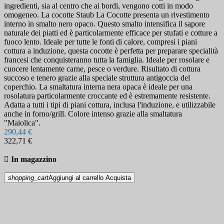
ingredienti, sia al centro che ai bordi, vengono cotti in modo
omogeneo. La cocotte Staub La Cocotte presenta un rivestimento
interno in smalto nero opaco. Questo smalto intensifica il sapore
naturale dei piatti ed è particolarmente efficace per stufati e cotture a
fuoco lento. Ideale per tutte le fonti di calore, compresi i piani
cottura a induzione, questa cocotte è perfetta per preparare specialità
francesi che conquisteranno tutta la famiglia. Ideale per rosolare e
cuocere lentamente carne, pesce o verdure. Risultato di cottura
succoso e tenero grazie alla speciale struttura antigoccia del
coperchio. La smaltatura interna nera opaca è ideale per una
rosolatura particolarmente croccante ed è estremamente resistente.
Adatta a tutti i tipi di piani cottura, inclusa l'induzione, e utilizzabile
anche in forno/grill. Colore intenso grazie alla smaltatura
"Maiolica".
290,44 €
322,71 €

In magazzino
shopping_cart
Aggiungi al carrello
Acquista