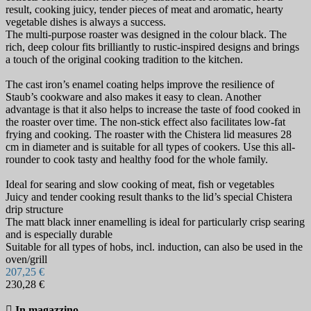
result, cooking juicy, tender pieces of meat and aromatic, hearty
vegetable dishes is always a success.
The multi-purpose roaster was designed in the colour black. The
rich, deep colour fits brilliantly to rustic-inspired designs and brings
a touch of the original cooking tradition to the kitchen.
The cast iron’s enamel coating helps improve the resilience of
Staub’s cookware and also makes it easy to clean. Another
advantage is that it also helps to increase the taste of food cooked in
the roaster over time. The non-stick effect also facilitates low-fat
frying and cooking. The roaster with the Chistera lid measures 28
cm in diameter and is suitable for all types of cookers. Use this all-
rounder to cook tasty and healthy food for the whole family.
Ideal for searing and slow cooking of meat, fish or vegetables
Juicy and tender cooking result thanks to the lid’s special Chistera
drip structure
The matt black inner enamelling is ideal for particularly crisp searing
and is especially durable
Suitable for all types of hobs, incl. induction, can also be used in the
oven/grill
207,25 €
230,28 €

In magazzino