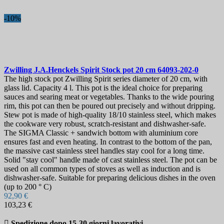
-10%
Zwilling J.A.Henckels Spirit Stock pot 20 cm
64093-202-0
The high stock pot Zwilling Spirit series diameter of 20 cm, with
glass lid. Capacity 4 l. This pot is the ideal choice for preparing
sauces and searing meat or vegetables. Thanks to the wide pouring
rim, this pot can then be poured out precisely and without dripping.
Stew pot is made of high-quality 18/10 stainless steel, which makes
the cookware very robust, scratch-resistant and dishwasher-safe.
The SIGMA Classic + sandwich bottom with aluminium core
ensures fast and even heating. In contrast to the bottom of the pan,
the massive cast stainless steel handles stay cool for a long time.
Solid "stay cool" handle made of cast stainless steel. The pot can be
used on all common types of stoves as well as induction and is
dishwasher-safe. Suitable for preparing delicious dishes in the oven
(up to 200 ° C)
92,90 €
103,23 €

Spedizione dopo 15-30 giorni lavorativi