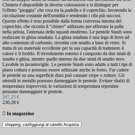
Chistera è disponibile in diverse colorazioni e si distingue per
l'effetto "pioggia" che crea tra la padella e il coperchio, favorendo la
circolazione costante dell'umidità e rendendo i cibi più succosi.
Questo effetto è reso possibile dalla forma convessa interna del
coperchio, che ricorda il "chister" utilizzato per afferrare la palla
nella pelota, l'antenata dello squash moderno. Le pentole Staub sono
realizzate in ghisa smaltata. La ghisa smaltata è una lega di ferro ad
alto contenuto di carbonio, rivestita con smalto a base di vetro. Si
tratta di un materiale eccellente per la sua capacità di trattenere il
calore e il freddo. Il rivestimento esterno è composto da due strati di
smalto e ghisa, mentre quello interno da due strati di smalto nero.
Lavabile in lavastoviglie. Le pentole Staub sono adatte a tutti i tipi di
piano cottura e possono essere utilizzate anche in forno. Far cadere
le pentole su una superficie dura può causare crepe o rotture. Gli
utensili in metallo possono danneggiare le pentole. Evitare sbalzi di
temperatura improvvisi; le variazioni di temperatura repentine
possono danneggiare le pentole.
207,25 €
230,28 €

In magazzino
shopping_cart
Aggiungi al carrello
Acquista