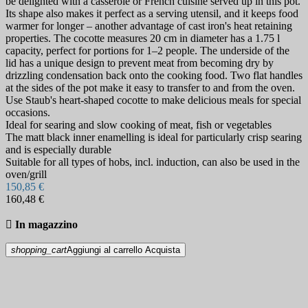
be delighted with a casserole or French cuisine served up in this pot.
Its shape also makes it perfect as a serving utensil, and it keeps food
warmer for longer – another advantage of cast iron's heat retaining
properties. The cocotte measures 20 cm in diameter has a 1.75 l
capacity, perfect for portions for 1–2 people. The underside of the
lid has a unique design to prevent meat from becoming dry by
drizzling condensation back onto the cooking food. Two flat handles
at the sides of the pot make it easy to transfer to and from the oven.
Use Staub's heart-shaped cocotte to make delicious meals for special
occasions.
Ideal for searing and slow cooking of meat, fish or vegetables
The matt black inner enamelling is ideal for particularly crisp searing
and is especially durable
Suitable for all types of hobs, incl. induction, can also be used in the
oven/grill
150,85 €
160,48 €

In magazzino
shopping_cart
Aggiungi al carrello
Acquista