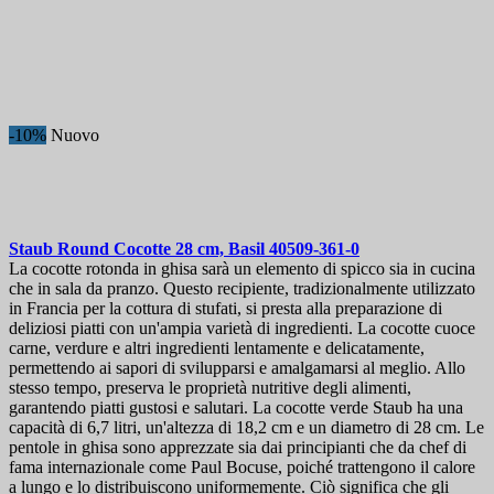
Migliori vendite
Migliori vendite
71
In saldo!
In saldo!
0
-10%
Nuovo
Prezzo
€
€
Produttori
Lunghezza lama, mm
Staub Round Cocotte 28 cm, Basil
40509-361-0
La cocotte rotonda in ghisa sarà un elemento di spicco sia in cucina
che in sala da pranzo. Questo recipiente, tradizionalmente utilizzato
Paese
in Francia per la cottura di stufati, si presta alla preparazione di
deliziosi piatti con un'ampia varietà di ingredienti. La cocotte cuoce
Collezione
carne, verdure e altri ingredienti lentamente e delicatamente,
permettendo ai sapori di svilupparsi e amalgamarsi al meglio. Allo
Visualizza i prodotti a
146
stesso tempo, preserva le proprietà nutritive degli alimenti,
garantendo piatti gustosi e salutari. La cocotte verde Staub ha una
capacità di 6,7 litri, un'altezza di 18,2 cm e un diametro di 28 cm. Le
pentole in ghisa sono apprezzate sia dai principianti che da chef di
fama internazionale come Paul Bocuse, poiché trattengono il calore
a lungo e lo distribuiscono uniformemente. Ciò significa che gli