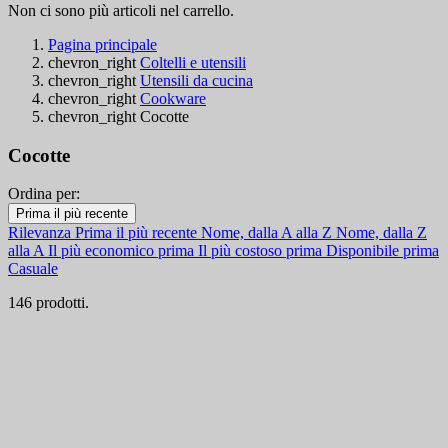
Non ci sono più articoli nel carrello.
Pagina principale
chevron_right
Coltelli e utensili
chevron_right
Utensili da cucina
chevron_right
Cookware
chevron_right
Cocotte
Cocotte
Ordina per:
Filtri:
Prima il più recente
Cancella filtri
Rilevanza
Prima il più recente
Nome, dalla A alla Z
Nome, dalla Z
Disponibile
alla A
Il più economico prima
Il più costoso prima
Disponibile prima
Casuale
Disponibile
21
146 prodotti.
Online only
Online only
0
Nuovi Prodotti
Nuovi Prodotti
2