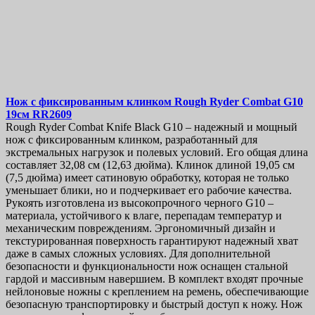
Длина лезвия, мм
Серия
Ножны
Замок
Нож с фиксированным клинком
Rough Ryder Combat G10
Показать товары
72
19см
RR2609
Rough Ryder Combat Knife Black G10 – надежный и мощный
нож с фиксированным клинком, разработанный для
экстремальных нагрузок и полевых условий. Его общая длина
составляет 32,08 см (12,63 дюйма). Клинок длиной 19,05 см
(7,5 дюйма) имеет сатиновую обработку, которая не только
уменьшает блики, но и подчеркивает его рабочие качества.
Рукоять изготовлена из высокопрочного черного G10 –
материала, устойчивого к влаге, перепадам температур и
механическим повреждениям. Эргономичный дизайн и
текстурированная поверхность гарантируют надежный хват
даже в самых сложных условиях. Для дополнительной
безопасности и функциональности нож оснащен стальной
гардой и массивным навершием. В комплект входят прочные
нейлоновые ножны с креплением на ремень, обеспечивающие
безопасную транспортировку и быстрый доступ к ножу. Нож