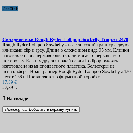
-10,00 €
Складной нож
Rough Ryder Lollipop Sowbelly Trapper
2470
Rough Ryder Lollipop Sowbelly - классический траппер с двумя
клинками clip и spey. Длина в сложенном виде 95 мм. Клинки
изготовлены из нержавеющей стали и имеют зеркальную
полировку. Как и у других ножей серии Lollipop рукоять
изготовлена из многоцветного пластика. Больстеры из
нейзильбера. Нож Траппер Rough Ryder Lollipop Sowbelly 2470
весит 136 г. Поставляется в фирменной коробке.
17,89 €
27,89 €

На складе
shopping_cart
Добавить в корзину
купить