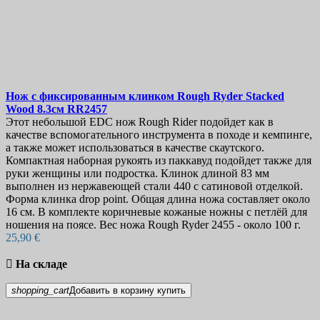
Нож с фиксированным клинком
Rough Ryder Stacked
Wood 8.3см
RR2457
Этот небольшой EDC нож Rough Rider подойдет как в
качестве вспомогательного инструмента в походе и кемпинге,
а также может использоваться в качестве скаутского.
Компактная наборная рукоять из паккавуд подойдет также для
руки женщины или подростка. Клинок длиной 83 мм
выполнен из нержавеющей стали 440 с сатиновой отделкой.
Форма клинка drop point. Общая длина ножа составляет около
16 см. В комплекте коричневые кожаные ножны с петлёй для
ношения на поясе. Вес ножа Rough Ryder 2455 - около 100 г.
25,90 €

На складе
shopping_cart
Добавить в корзину
купить