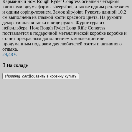
Карманный нож Rough Ryder Congress оснащен четырьмя
клинками: двумя формы sheepsfoot, а также одним pen-лезвием
и одним coping-лезвием. Замок slip-joint. Рукоять длиной 10,2
см выполнена из гладкой кости красного цвета. На рукояти
декоративная вставка в виде ружья. Фурнитура из
нейзильбера. Нож Rough Ryder Long Rifle Congress
поставляется в подарочной металлической коробке коробке и
станет прекрасным дополнением к коллекции или
продуманным подарком для любителей охоты и активного
отдыха.
29,48 €

На складе
shopping_cart
Добавить в корзину
купить