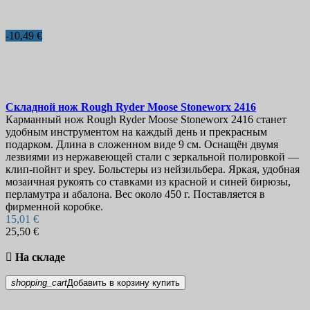
-10,49 €
Складной нож
Rough Ryder Moose Stoneworx
2416
Карманный нож Rough Ryder Moose Stoneworx 2416 станет
удобным инструментом на каждый день и прекрасным
подарком. Длина в сложенном виде 9 см. Оснащён двумя
лезвиями из нержавеющей стали с зеркальной полировкой —
клип-пойнт и spey. Больстеры из нейзильбера. Яркая, удобная
мозаичная рукоять со ставками из красной и синей бирюзы,
перламутра и абалона. Вес около 450 г. Поставляется в
фирменной коробке.
15,01 €
25,50 €

На складе
shopping_cart
Добавить в корзину
купить