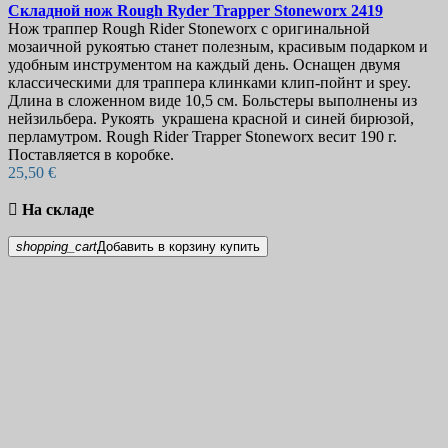
Складной нож
Rough Ryder Trapper Stoneworx
2419
Нож траппер Rough Rider Stoneworx с оригинальной
мозаичной рукоятью станет полезным, красивым подарком и
удобным инструментом на каждый день. Оснащен двумя
классическими для траппера клинками клип-пойнт и spey.
Длина в сложенном виде 10,5 см. Больстеры выполнены из
нейзильбера. Рукоять украшена красной и синей бирюзой,
перламутром. Rough Rider Trapper Stoneworx весит 190 г.
Поставляется в коробке.
25,50 €

На складе
shopping_cart
Добавить в корзину
купить