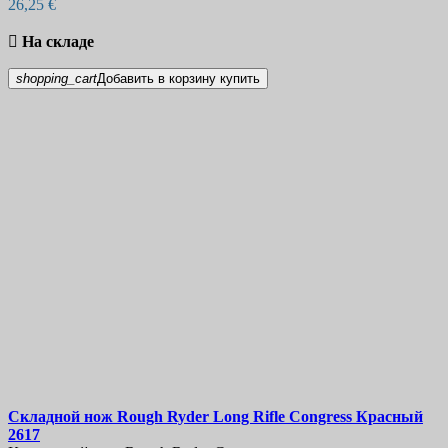
26,25 €

На складе
shopping_cart
Добавить в корзину
купить
Складной нож
Rough Ryder Long Rifle Congress Красный
2617