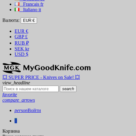
Français
fr
Italiano
it
Валюта:
EUR €
EUR
€
GBP
£
RUB
₽
SEK
kr
USD
$
💥 SUPER PRICE - Knives on Sale! 💥
view_headline
search
favorite
compare_arrows
person
Войти
0
Корзина