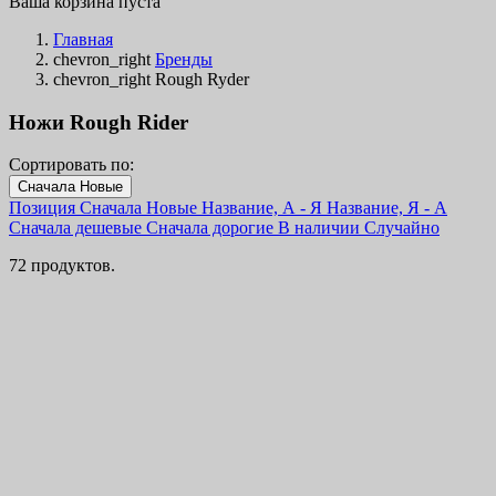
Ваша корзина пуста
Главная
chevron_right
Бренды
chevron_right
Rough Ryder
Ножи Rough Rider
Сортировать по:
Фильтры
Сначала Новые
Очистить
Позиция
Сначала Новые
Название, А - Я
Название, Я - А
В наличии
Сначала дешевые
Сначала дорогие
В наличии
Случайно
В наличии
65
72 продуктов.
Категории
Цена
€
€
Страна
Сталь
Рукоять