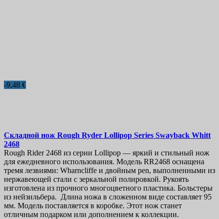
-9,48 €
Складной нож
Rough Ryder Lollipop Series Swayback Whitt
2468
Rough Rider 2468 из серии Lollipop — яркий и стильный нож
для ежедневного использования. Модель RR2468 оснащена
тремя лезвиями: Wharncliffe и двойным pen, выполненными из
нержавеющей стали с зеркальной полировкой. Рукоять
изготовлена из прочного многоцветного пластика. Больстеры
из нейзильбера. Длина ножа в сложенном виде составляет 95
мм. Модель поставляется в коробке. Этот нож станет
отличным подарком или дополнением к коллекции.