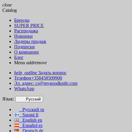
close
Catalog
Бренды
SUPER PRICE
Распродажа
Новинки
Лидеры продаж
Подписки
О компании
Блог
Menu
add
remove
help_outline
Задать вопрос
Телефон+358458509900
Эл. адрес:
cs@mygoodknife.com
WhatsApp
Язык:
Русский
Русский
ru
Suomi
fi
English
en
Español
es
Deutsch
de