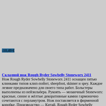
-10,49 €
Складной нож
Rough Ryder Sowbelly Stoneworx
2411
Нож Rough Ryder Sowbelly Stoneworx 2411 оснащен пятью
клинками типов клип-пойнт, sheepfoot, skinner и spey. Каждое
лезвие предназначено для своего типа работ. Больстеры
выполнены из нейзильбера. Рукоять — мозаичный Stoneworx:
красные, синие и жёлтые декоративные камни гармонично
сочетаются с перламутром. Нож поставляется в фирменной
коробке. Производство — Китай. Rough Ryder Sowbelly