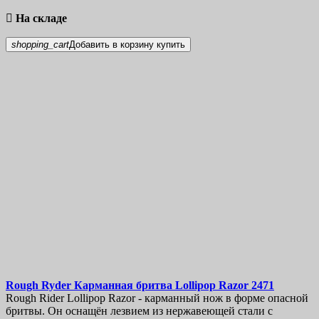

На складе
shopping_cart
Добавить в корзину
купить
Rough Ryder Карманная бритва Lollipop Razor
2471
Rough Rider Lollipop Razor - карманный нож в форме опасной
бритвы. Он оснащён лезвием из нержавеющей стали с