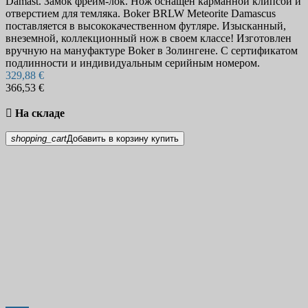
Damast. Замок фрейм-лок. Нож оснащен карманной клипсой и
отверстием для темляка. Boker BRLW Meteorite Damascus
поставляется в высококачественном футляре. Изысканный,
внеземной, коллекционный нож в своем классе! Изготовлен
вручную на мануфактуре Boker в Золингене. С сертификатом
подлинности и индивидуальным серийным номером.
329,88 €
366,53 €

На складе
shopping_cart
Добавить в корзину
купить