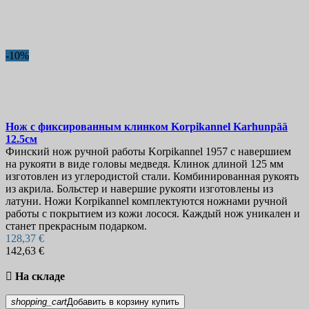
-10%
Нож с фиксированным клинком
Korpikannel Karhunpää
12.5см
Финский нож ручной работы Korpikannel 1957 с навершием
на рукояти в виде головы медведя. Клинок длиной 125 мм
изготовлен из углеродистой стали. Комбинированная рукоять
из акрила. Больстер и навершие рукояти изготовлены из
латуни. Ножи Korpikannel комплектуются ножнами ручной
работы с покрытием из кожи лосося. Каждый нож уникален и
станет прекрасным подарком.
128,37 €
142,63 €

На складе
shopping_cart
Добавить в корзину
купить