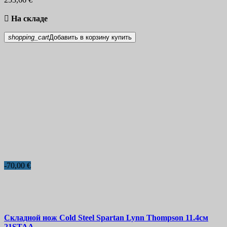

На складе
shopping_cart
Добавить в корзину
купить
-70,00 €
Складной нож
Cold Steel Spartan Lynn Thompson 11.4см
21STAA