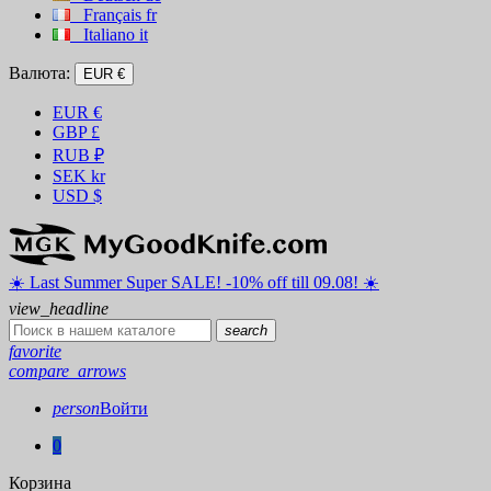
Français
fr
Italiano
it
Валюта:
EUR €
EUR
€
GBP
£
RUB
₽
SEK
kr
USD
$
☀️ ️Last Summer Super SALE! -10% off till 09.08! ☀️
view_headline
search
favorite
compare_arrows
person
Войти
0
Корзина