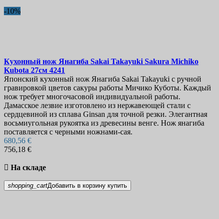
-10%
Кухонный нож
Янагиба Sakai Takayuki Sakura Michiko
Kubota 27см
4241
Японский кухонный нож Янагиба Sakai Takayuki с ручной
гравировкой цветов сакуры работы Мичико Куботы. Каждый
нож требует многочасовой индивидуальной работы.
Дамасское лезвие изготовлено из нержавеющей стали с
сердцевиной из сплава Ginsan для точной резки. Элегантная
восьмиугольная рукоятка из древесины венге. Нож янагиба
поставляется с черными ножнами-сая.
680,56 €
756,18 €

На складе
shopping_cart
Добавить в корзину
купить