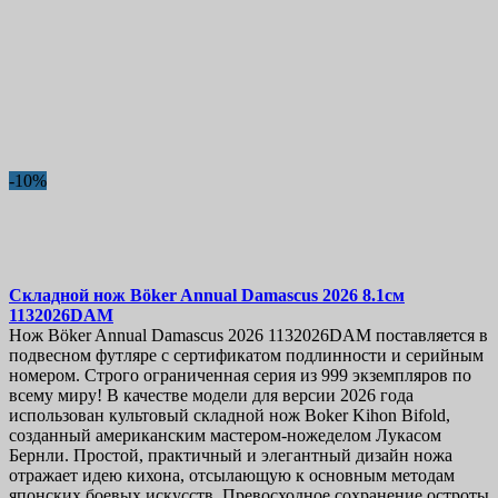
-10%
Складной нож
Böker Annual Damascus 2026 8.1см
1132026DAM
Нож Böker Annual Damascus 2026 1132026DAM поставляется в
подвесном футляре с сертификатом подлинности и серийным
номером. Строго ограниченная серия из 999 экземпляров по
всему миру! В качестве модели для версии 2026 года
использован культовый складной нож Boker Kihon Bifold,
созданный американским мастером-ножеделом Лукасом
Бернли. Простой, практичный и элегантный дизайн ножа
отражает идею кихона, отсылающую к основным методам
японских боевых искусств. Превосходное сохранение остроты