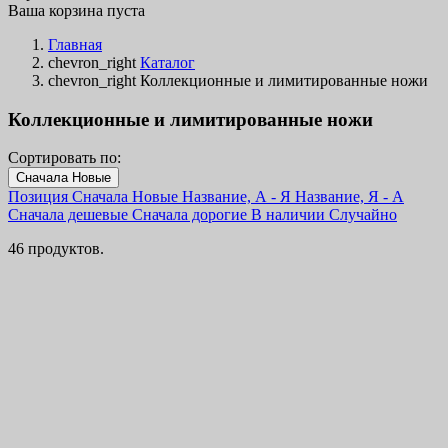
Ваша корзина пуста
Главная
chevron_right
Каталог
chevron_right
Коллекционные и лимитированные ножи
Коллекционные и лимитированные ножи
Сортировать по:
Фильтры
Сначала Новые
Очистить
Позиция
Сначала Новые
Название, А - Я
Название, Я - А
В наличии
Сначала дешевые
Сначала дорогие
В наличии
Случайно
В наличии
31
46 продуктов.
Online only
Online only
0
Новинки
Новинки
4
Хиты продаж