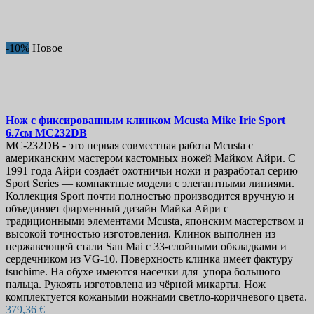
Хиты продаж
30
On sale!
-10%
Новое
On sale!
0
Цена
€
€
Производители
Нож с фиксированным клинком
Mcusta Mike Irie Sport
Длина лезвия, мм
6.7см
MC232DB
MC-232DB - это первая совместная работа Mcusta с
американским мастером кастомных ножей Майком Айри. С
Страна
1991 года Айри создаёт охотничьи ножи и разработал серию
Sport Series — компактные модели с элегантными линиями.
Сталь
Коллекция Sport почти полностью производится вручную и
объединяет фирменный дизайн Майка Айри с
Рукоять
традиционными элементами Mcusta, японским мастерством и
высокой точностью изготовления. Клинок выполнен из
Серия
нержавеющей стали San Mai с 33-слойными обкладками и
сердечником из VG-10. Поверхность клинка имеет фактуру
Твердость
tsuchime. На обухе имеются насечки для упора большого
пальца. Рукоять изготовлена из чёрной микарты. Нож
Ножны
комплектуется кожаными ножнами светло-коричневого цвета.
379,36 €