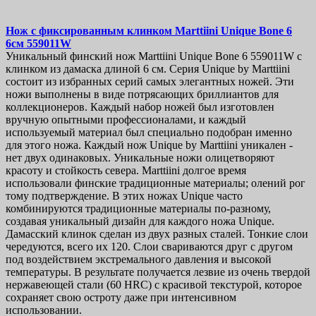
Нож с фиксированным клинком
Marttiini Unique Bone 6
6см
559011W
Уникальный финский нож Marttiini Unique Bone 6 559011W с
клинком из дамаска длиной 6 см. Серия Unique by Marttiini
состоит из избранных серий самых элегантных ножей. Эти
ножи выполнены в виде потрясающих бриллиантов для
коллекционеров. Каждый набор ножей был изготовлен
вручную опытными профессионалами, и каждый
используемый материал был специально подобран именно
для этого ножа. Каждый нож Unique by Marttiini уникален -
нет двух одинаковых. Уникальные ножи олицетворяют
красоту и стойкость севера. Marttiini долгое время
использовали финские традиционные материалы; олений рог
тому подтверждение. В этих ножах Unique часто
комбинируются традиционные материалы по-разному,
создавая уникальный дизайн для каждого ножа Unique.
Дамасский клинок сделан из двух разных сталей. Тонкие слои
чередуются, всего их 120. Слои свариваются друг с другом
под воздействием экстремального давления и высокой
температуры. В результате получается лезвие из очень твердой
нержавеющей стали (60 HRC) с красивой текстурой, которое
сохраняет свою остроту даже при интенсивном
использовании.