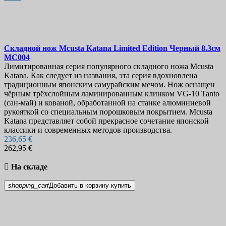
Складной нож
Mcusta Katana Limited Edition Черный 8.3см
MC004
Лимитированная серия популярного складного ножа Mcusta
Katana. Как следует из названия, эта серия вдохновлена
традиционным японским самурайским мечом. Нож оснащен
чёрным трёхслойным ламинированным клинком VG-10 Tanto
(сан-май) и кованой, обработанной на станке алюминиевой
рукояткой со специальным порошковым покрытием. Mcusta
Katana представляет собой прекрасное сочетание японской
классики и современных методов производства.
236,65 €
262,95 €

На складе
shopping_cart
Добавить в корзину
купить