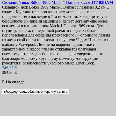
Складной нож
Böker 1969 Mach-1 Damast 8.2см
111102DAM
Складной нож Böker 1969 Mach-1 Damast с лезвием 8,2 см.С
годами Мустанг стал воплощением маслкара и теперь
продолжает его наследие в 7-м поколении. Бокер цитирует
безошибочный дизайн машины и делает легенду еще более
осязаемой в одноименном Mach-1 Damast 1969 года. Детали
ступицы колеса, поперечный рычаг и подвеска были
использованы для создания прекрасного 84-слойного лезвия
из дамасской стали и выкованы вручную Чадом Николсом по
шаблону Wavepool. Лезвие на шарикоподшипнике с
характерным рикассо плавно открывается благодаря
съемному штифту для большого пальца и уверенно режет
благодаря мощному крутящему моменту конструкции
рукоятки и безопасности учебного замка Liner Lock.
346,37 €
384,86 €

На складе
shopping_cart
Добавить в корзину
купить