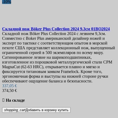
-10%
Складной нож
Böker Plus Collection 2024 9.3см
01BO2024
Складной нож Böker Plus Collection 2024 с лезвием 9,3см.
Совместно с Boker Plus американский дизайнер ножей и
эксперт по тактике с соответствующим опытом в морской
пехоте США представляет коллекционный нож, выпущенный
ограниченной серией в 500 экземпляров по всему миру.
Сатинированное лезвие на шарикоподшипниках,
изготовленное из порошковой металлургической стали CPM
MagnaCut (62-63 HRC), открывается плавно и мягко и
фиксируется титановым замком Framelock. Кроме того,
эргономичная форма и выступы на нижней стороне ручки
обеспечивают ощущение баланса и безопасности.
337,05 €
374,50 €

На складе
shopping_cart
Добавить в корзину
купить