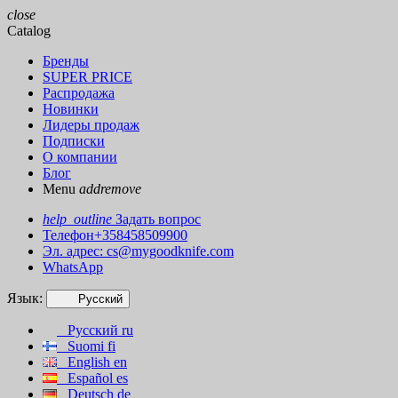
close
Catalog
Бренды
SUPER PRICE
Распродажа
Новинки
Лидеры продаж
Подписки
О компании
Блог
Menu
add
remove
help_outline
Задать вопрос
Телефон+358458509900
Эл. адрес:
cs@mygoodknife.com
WhatsApp
Язык:
Русский
Русский
ru
Suomi
fi
English
en
Español
es
Deutsch
de