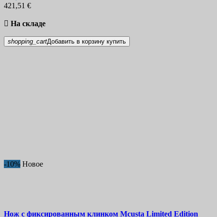
Замок
421,51 €
More filters
Less filters

На складе
Показать товары
46
shopping_cart
Добавить в корзину
купить
-10%
Новое
Нож с фиксированным клинком
Mcusta Limited Edition