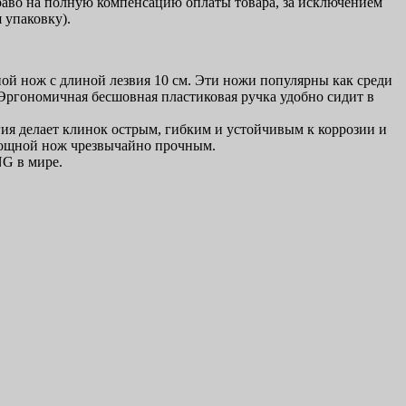
право на полную компенсацию оплаты товара, за исключением
 упаковку).
 нож с длиной лезвия 10 см. Эти ножи популярны как среди
 Эргономичная бесшовная пластиковая ручка удобно сидит в
я делает клинок острым, гибким и устойчивым к коррозии и
 овощной нож чрезвычайно прочным.
NG в мире.