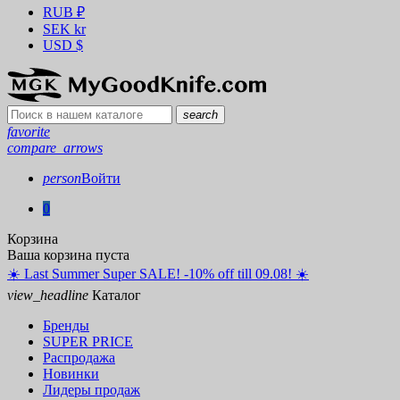
RUB
₽
SEK
kr
USD
$
search
favorite
compare_arrows
person
Войти
0
Корзина
Ваша корзина пуста
☀️ ️Last Summer Super SALE! -10% off till 09.08! ☀️
view_headline
Каталог
Бренды
SUPER PRICE
Распродажа
Новинки
Лидеры продаж