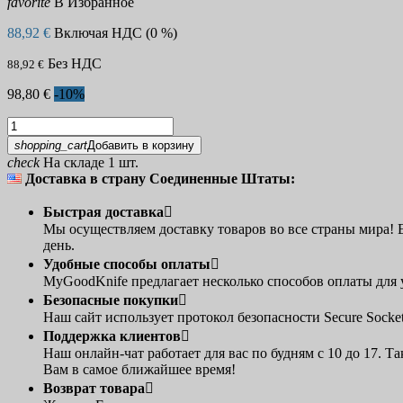
favorite
В Избранное
88,92 €
Включая НДС (0 %)
Без НДС
88,92 €
98,80 €
-10%
shopping_cart
Добавить в корзину
check
На складе 1 шт.
Доставка в страну Соединенные Штаты:
Быстрая доставка

Мы осуществляем доставку товаров во все страны мира! Е
день.
Удобные способы оплаты

MyGoodKnife предлагает несколько способов оплаты для 
Безопасные покупки

Наш сайт использует протокол безопасности Secure Sock
Поддержка клиентов

Наш онлайн-чат работает для вас по будням с 10 до 17.
Вам в самое ближайшее время!
Возврат товара
