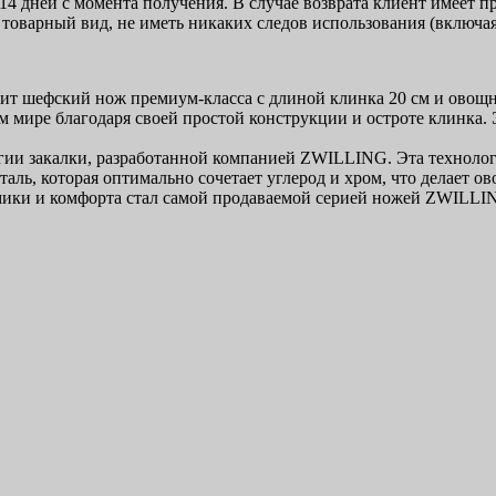
14 дней с момента получения. В случае возврата клиент имеет 
товарный вид, не иметь никаких следов использования (включая
шефский нож премиум-класса с длиной клинка 20 см и овощной
м мире благодаря своей простой конструкции и остроте клинка.
и закалки, разработанной компанией ZWILLING. Эта технологи
таль, которая оптимально сочетает углерод и хром, что делает
ономики и комфорта стал самой продаваемой серией ножей ZWILLI