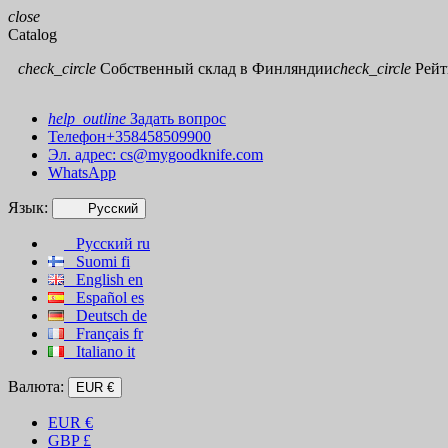
close
Catalog
check_circle
Собственный склад в Финляндии
check_circle
Рейти
help_outline
Задать вопрос
Телефон+358458509900
Эл. адрес:
cs@mygoodknife.com
WhatsApp
Язык:
Русский
Русский
ru
Suomi
fi
English
en
Español
es
Deutsch
de
Français
fr
Italiano
it
Валюта:
EUR €
EUR
€
GBP
£