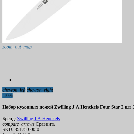
zoom_out_map
chevron_left
chevron_right
-10%
Набор кухонных ножей Zwilling J.A.Henckels Four Star 2 шт 
Бренд:
Zwilling J.A.Henckels
compare_arrows
Сравнить
SKU:
35175-000-0