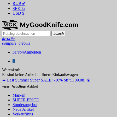
RUB
₽
SEK
kr
USD
$
search
favorite
compare_arrows
person
Anmelden
0
Warenkorb
Es sind keine Artikel in Ihrem Einkaufswagen
☀️ ️Last Summer Super SALE! -10% off till 09.08! ☀️
view_headline
Artikel
Marken
SUPER PRICE
Sonderangebot
Neue Artikel
Verkaufshits