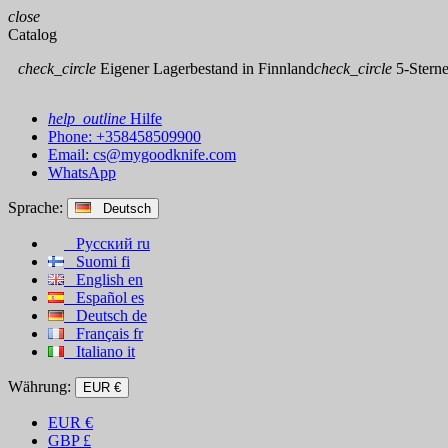
close
Catalog
check_circle
Eigener Lagerbestand in Finnland
check_circle
5-Sterne
help_outline
Hilfe
Phone: +358458509900
Email:
cs@mygoodknife.com
WhatsApp
Sprache:
Deutsch
Русский
ru
Suomi
fi
English
en
Español
es
Deutsch
de
Français
fr
Italiano
it
Währung:
EUR €
EUR
€
GBP
£