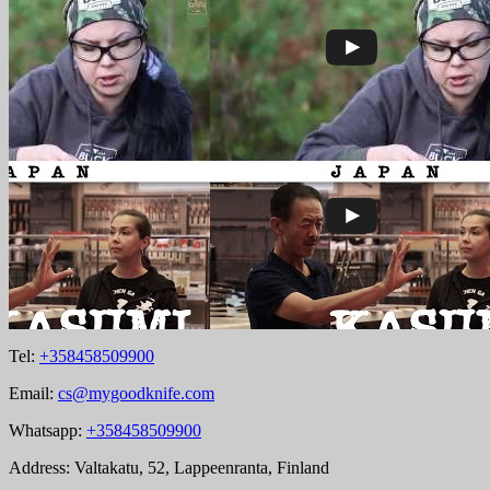
Tel:
+358458509900
Email:
cs@mygoodknife.com
Whatsapp:
+358458509900
Address: Valtakatu, 52, Lappeenranta, Finland