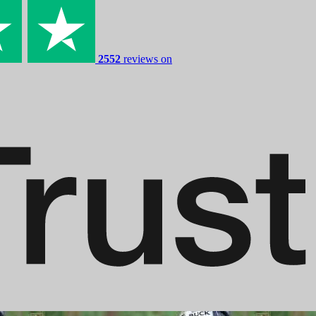
2552
reviews on