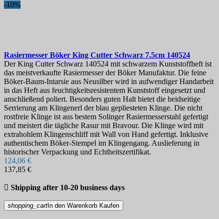
-10%
Rasiermesser
Böker King Cutter Schwarz 7.5cm
140524
Der King Cutter Schwarz 140524 mit schwarzem Kunststoffheft ist
das meistverkaufte Rasiermesser der Böker Manufaktur. Die feine
Böker-Baum-Intarsie aus Neusilber wird in aufwendiger Handarbeit
in das Heft aus feuchtigkeitsresistentem Kunststoff eingesetzt und
anschließend poliert. Besonders guten Halt bietet die beidseitige
Serrierung am Klingenerl der blau gepliesteten Klinge. Die nicht
rostfreie Klinge ist aus bestem Solinger Rasiermesserstahl gefertigt
und meistert die tägliche Rasur mit Bravour. Die Klinge wird mit
extrahohlem Klingenschliff mit Wall von Hand gefertigt. Inklusive
authentischem Böker-Stempel im Klingengang. Auslieferung in
historischer Verpackung und Echtheitszertifikat.
124,06 €
137,85 €

Shipping after 10-20 business days
shopping_cart
In den Warenkorb
Kaufen