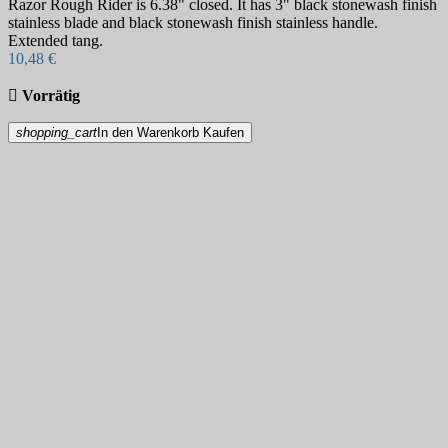
Razor Rough Rider is 6.38" closed. It has 3" black stonewash finish
stainless blade and black stonewash finish stainless handle.
Extended tang.
10,48 €

Vorrätig
shopping_cart
In den Warenkorb
Kaufen