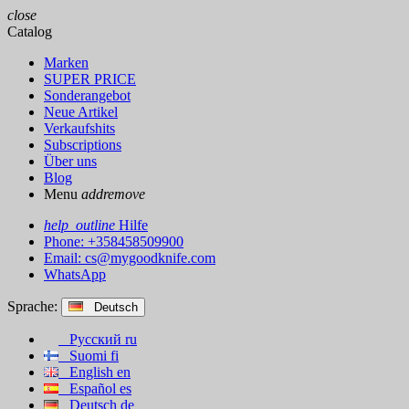
close
Catalog
Marken
SUPER PRICE
Sonderangebot
Neue Artikel
Verkaufshits
Subscriptions
Über uns
Blog
Menu
add
remove
help_outline
Hilfe
Phone: +358458509900
Email:
cs@mygoodknife.com
WhatsApp
Sprache:
Deutsch
Русский
ru
Suomi
fi
English
en
Español
es
Deutsch
de