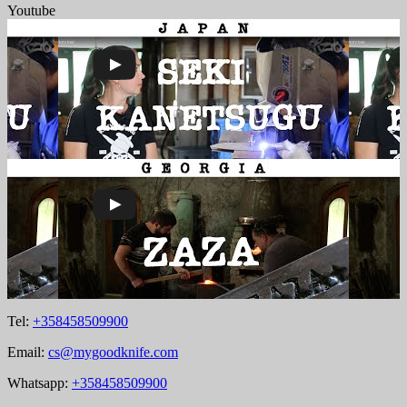
Youtube
Tel:
+358458509900
Email:
cs@mygoodknife.com
Whatsapp:
+358458509900