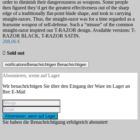
order to diminish their dangerousness as weapons. Some people
then figured they’d get the greatest effectiveness out of the sharp
edge of a traditionally flat-point blade shape, and took to carrying
straight-razors. Thus, the straight-razor was for a time regarded as a
fearsome weapon of self-defense. Such a “misuse” of the common
straight-razor inspired our T-RAZOR design. Available versions: T-
RAZOR BLACK, T-RAZOR SATIN.
208,06 €

Sold out
notifications
Benachrichtigen
Benachrichtigen
Abonnieren, wenn auf Lager
Wir benachrichtigen Sie über den Eingang der Ware im Lager an
Ihre E-Mail
Abonnieren, wenn auf Lager
Sie haben die Benachrichtigung erfolgreich abonniert