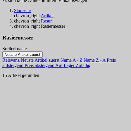
Es sind keine Artikel in Ihrem Einkaufswagen
Startseite
chevron_right
Artikel
chevron_right
Rasur
chevron_right
Rasiermesser
Rasiermesser
Sortiert nach:
Filters:
Neuste Artikel zuerst
Clear
Relevanz
Neuste Artikel zuerst
Name A - Z
Name Z - A
Preis
Auf Lager
aufsteigend
Preis absteigend
Auf Lager
Zufällig
Auf Lager
11
15 Artikel gefunden
Online only
Online only
0
Neue Produkte
Neue Produkte
0
Bestseller