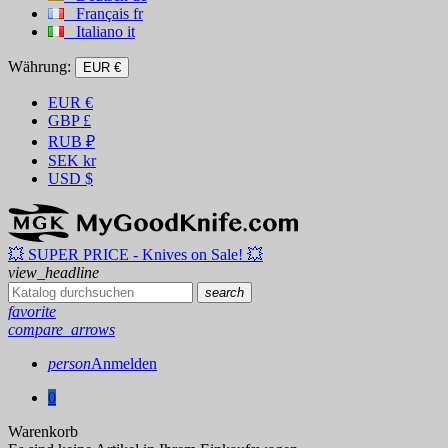
Français
fr
Italiano
it
Währung:
EUR €
EUR
€
GBP
£
RUB
₽
SEK
kr
USD
$
💥 SUPER PRICE - Knives on Sale! 💥
view_headline
search
favorite
compare_arrows
person
Anmelden
0
Warenkorb