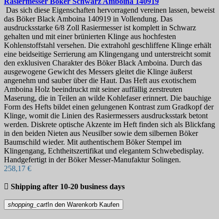
Rasiermesser
Böker Schwarz Amboina
140919
Das sich diese Eigenschaften hervorragend vereinen lassen, beweist
das Böker Black Amboina 140919 in Vollendung. Das
ausdrucksstarke 6/8 Zoll Rasiermesser ist komplett in Schwarz
gehalten und mit einer brünierten Klinge aus hochfesten
Kohlenstoffstahl versehen. Die extrahohl geschliffene Klinge erhält
eine beidseitige Serrierung am Klingengang und unterstreicht somit
den exklusiven Charakter des Böker Black Amboina. Durch das
ausgewogene Gewicht des Messers gleitet die Klinge äußerst
angenehm und sauber über die Haut. Das Heft aus exotischem
Amboina Holz beeindruckt mit seiner auffällig zerstreuten
Maserung, die in Teilen an wilde Kohlefaser erinnert. Die bauchige
Form des Hefts bildet einen gelungenen Kontrast zum Gradkopf der
Klinge, womit die Linien des Rasiermessers ausdrucksstark betont
werden. Diskrete optische Akzente im Heft finden sich als Blickfang
in den beiden Nieten aus Neusilber sowie dem silbernen Böker
Baumschild wieder. Mit authentischem Böker Stempel im
Klingengang, Echtheitszertifikat und elegantem Schwebedisplay.
Handgefertigt in der Böker Messer-Manufaktur Solingen.
258,17 €

Shipping after 10-20 business days
shopping_cart
In den Warenkorb
Kaufen