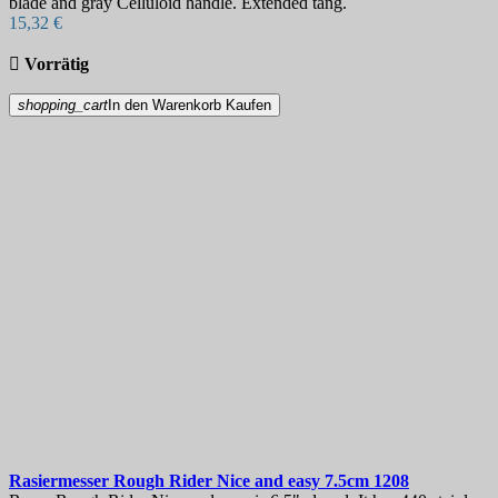
blade and gray Celluloid handle. Extended tang.
15,32 €

Vorrätig
shopping_cart
In den Warenkorb
Kaufen
Rasiermesser
Rough Rider Nice and easy 7.5cm
1208