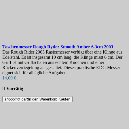
Bestseller
15
On sale!
On sale!
0
Preis
€
€
Marken
Taschenmesser
Rough Ryder Smooth Amber 6.3cm
2003
Das Rough Rider 2003 Rasiermesser verfügt über eine Klinge aus
Klingenlänge, mm
Edelstahl. Es ist insgesamt 10 cm lang, die Klinge misst 6 cm. Der
Griff ist mit Griffschalen aus echtem Knochen und einer
Rückenverriegelung ausgestattet. Dieses praktische EDC-Messer
Land
eignet sich für alltägliche Aufgaben.
14,00 €
Stahl

Vorrätig
Griff
shopping_cart
In den Warenkorb
Kaufen
Härte
Schlosstyp
Weitere Filter
Weniger Filter
Produkte anzeigen
15