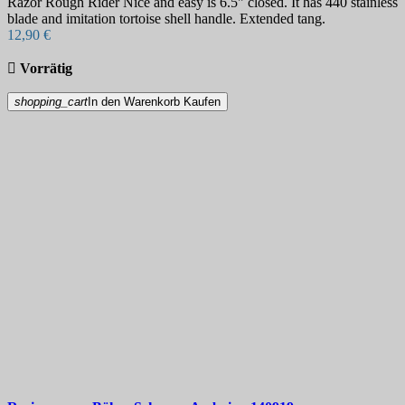
Razor Rough Rider Nice and easy is 6.5" closed. It has 440 stainless
blade and imitation tortoise shell handle. Extended tang.
12,90 €

Vorrätig
shopping_cart
In den Warenkorb
Kaufen