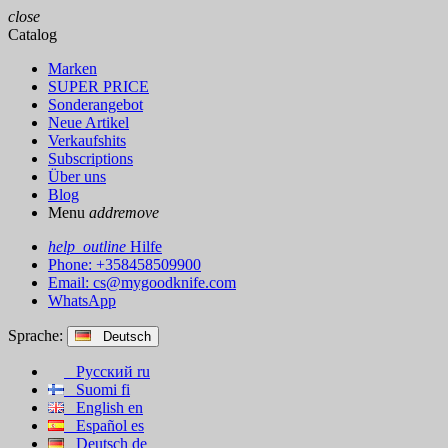
close
Catalog
Marken
SUPER PRICE
Sonderangebot
Neue Artikel
Verkaufshits
Subscriptions
Über uns
Blog
Menu
add
remove
help_outline
Hilfe
Phone: +358458509900
Email:
cs@mygoodknife.com
WhatsApp
Sprache:
Deutsch
Русский
ru
Suomi
fi
English
en
Español
es
Deutsch
de