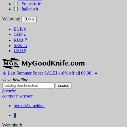
Français
fr
Italiano
it
Währung:
EUR €
EUR
€
GBP
£
RUB
₽
SEK
kr
USD
$
☀️ ️Last Summer Super SALE! -10% off till 09.08! ☀️
view_headline
search
favorite
compare_arrows
person
Anmelden
0
Warenkorb