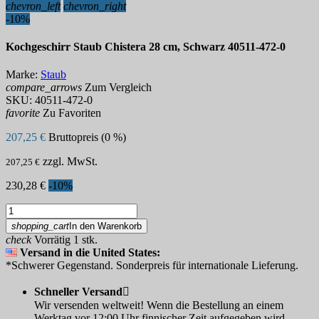
chevron_left
chevron_right
-10%
Kochgeschirr Staub Chistera 28 cm, Schwarz 40511-472-0
Marke:
Staub
compare_arrows
Zum Vergleich
SKU:
40511-472-0
favorite
Zu Favoriten
207,25 €
Bruttopreis (0 %)
zzgl. MwSt.
207,25 €
230,28 €
-10%
shopping_cart
In den Warenkorb
check
Vorrätig 1 stk.
Versand in die United States:
*Schwerer Gegenstand. Sonderpreis für internationale Lieferung.
Schneller Versand

Wir versenden weltweit! Wenn die Bestellung an einem
Werktag vor 12:00 Uhr finnischer Zeit aufgegeben wird,