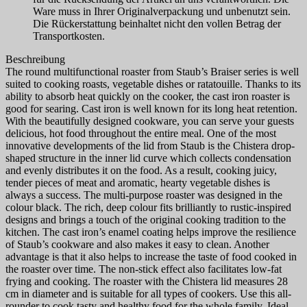
Ware muss in Ihrer Originalverpackung und unbenutzt sein.
Die Rückerstattung beinhaltet nicht den vollen Betrag der
Transportkosten.
Beschreibung
The round multifunctional roaster from Staub’s Braiser series is well
suited to cooking roasts, vegetable dishes or ratatouille. Thanks to its
ability to absorb heat quickly on the cooker, the cast iron roaster is
good for searing. Cast iron is well known for its long heat retention.
With the beautifully designed cookware, you can serve your guests
delicious, hot food throughout the entire meal. One of the most
innovative developments of the lid from Staub is the Chistera drop-
shaped structure in the inner lid curve which collects condensation
and evenly distributes it on the food. As a result, cooking juicy,
tender pieces of meat and aromatic, hearty vegetable dishes is
always a success. The multi-purpose roaster was designed in the
colour black. The rich, deep colour fits brilliantly to rustic-inspired
designs and brings a touch of the original cooking tradition to the
kitchen. The cast iron’s enamel coating helps improve the resilience
of Staub’s cookware and also makes it easy to clean. Another
advantage is that it also helps to increase the taste of food cooked in
the roaster over time. The non-stick effect also facilitates low-fat
frying and cooking. The roaster with the Chistera lid measures 28
cm in diameter and is suitable for all types of cookers. Use this all-
rounder to cook tasty and healthy food for the whole family. Ideal