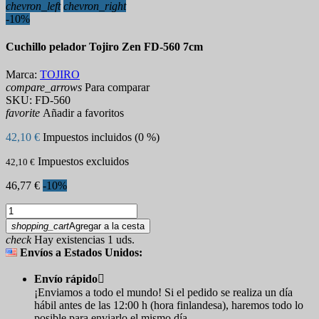
chevron_left
chevron_right
-10%
Cuchillo pelador Tojiro Zen FD-560 7cm
Marca:
TOJIRO
compare_arrows
Para comparar
SKU:
FD-560
favorite
Añadir a favoritos
42,10 €
Impuestos incluidos (0 %)
Impuestos excluidos
42,10 €
46,77 €
-10%
shopping_cart
Agregar a la cesta
check
Hay existencias 1 uds.
Envíos a Estados Unidos:
Envío rápido

¡Enviamos a todo el mundo! Si el pedido se realiza un día
hábil antes de las 12:00 h (hora finlandesa), haremos todo lo
posible para enviarlo el mismo día.