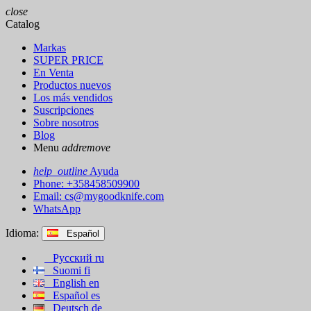
close
Catalog
Markas
SUPER PRICE
En Venta
Productos nuevos
Los más vendidos
Suscripciones
Sobre nosotros
Blog
Menu
add
remove
help_outline
Ayuda
Phone: +358458509900
Email:
cs@mygoodknife.com
WhatsApp
Idioma:
Español
Русский
ru
Suomi
fi
English
en
Español
es
Deutsch
de