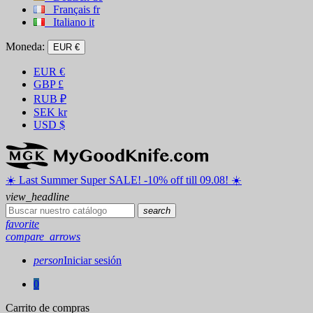
Français
fr
Italiano
it
Moneda:
EUR €
EUR
€
GBP
£
RUB
₽
SEK
kr
USD
$
☀️ ️Last Summer Super SALE! -10% off till 09.08! ☀️
view_headline
search
favorite
compare_arrows
person
Iniciar sesión
0
Carrito de compras