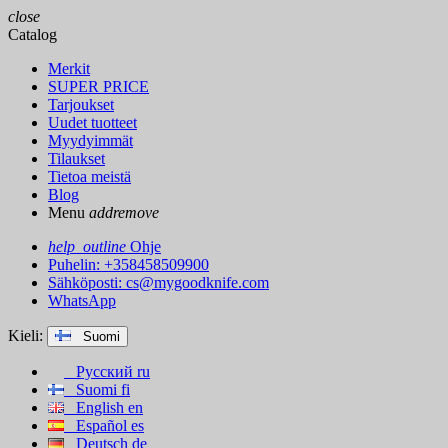
close
Catalog
Merkit
SUPER PRICE
Tarjoukset
Uudet tuotteet
Myydyimmät
Tilaukset
Tietoa meistä
Blog
Menu
add
remove
help_outline
Ohje
Puhelin: +358458509900
Sähköposti:
cs@mygoodknife.com
WhatsApp
Kieli:
Suomi
Русский
ru
Suomi
fi
English
en
Español
es
Deutsch
de