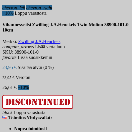
chevron_left
chevron_right
−10%
Loppu varastosta
Vihannesveitsi Zwilling J.A.Henckels Twin Motion 38900-101-0
10cm
Merkki:
Zwilling J.A.Henckels
compare_arrows
Lisää vertailuun
SKU:
38900-101-0
favorite
Lisää suosikkeihin
23,95 €
Sisältää alv:n (0 %)
Veroton
23,95 €
26,61 €
−10%
block
Loppu varastosta
Toimitus Yhdysvallat:
Nopea toimitus
