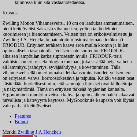
kunnossa kuin sitä vastaanotettaessa.
Kuvaus
Zwilling Motion Vihannesveitsi, 10 cm on laadukas ammattimainen,
pieni keittiöveitsi Saksasta vihannesten, yrttien tai hedelmien
kuorimiseen ja hienontamiseen. Veitsen terä on erikoisvalmistettu ja
Zwilling J.A. Henckelin patentoitu ruostumattomana teräksenä
FRIODUR. Erityinen teräksen kaava eroa muilta kromin ja hiilen
optimaalisella tasapainolla. Veitsen laatu suurentuu FRIODUR-
alhaisen lämpötilan karkaisuprosessin avulla. FRIODUR-teriä
valmistetaan erikoisteknologian mukaan, joka sisältää neljä vaihetta
eli lämmitys, jäähdytys, syväjäähdytys ja kovettuminen. Tällä
vihannesveitsellä on erinomaiset leikkausominaisuudet, veitsen terä
on erityisesti vahva, korroosiokestävä ja taipuisa. Kaikki veitsen osat
käsitellään huolellisesti niin, että saumojen liitokset ovat kiillotettuja
ja näkymättömiä. Tämä on erityisen tärkeää hygienian kannalta.
Ergonominen muotoilu veitsen kahva ja optimaalinen paino takaavat
turvallista ja kätevyyttä käytössä. MyGoodknife-kaupasta voit löytää
vain parhaat keittiöveitset.
Features
Brändi
Merkki
Zwilling J.A.Henckels