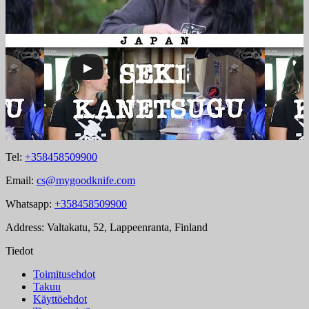
Tel:
+358458509900
Email:
cs@mygoodknife.com
Whatsapp:
+358458509900
Address: Valtakatu, 52, Lappeenranta, Finland
Tiedot
Toimitusehdot
Takuu
Käyttöehdot