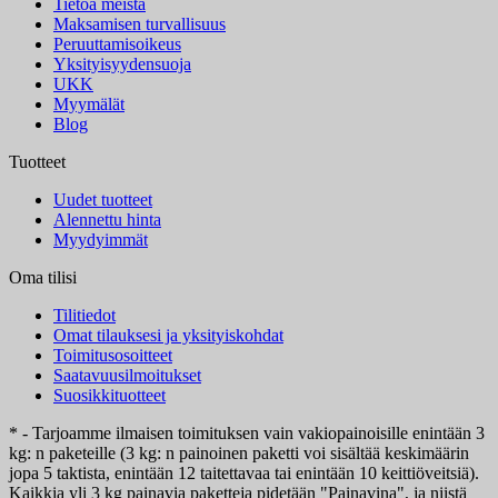
Tietoa meistä
Maksamisen turvallisuus
Peruuttamisoikeus
Yksityisyydensuoja
UKK
Myymälät
Blog
Tuotteet
Uudet tuotteet
Alennettu hinta
Myydyimmät
Oma tilisi
Tilitiedot
Omat tilauksesi ja yksityiskohdat
Toimitusosoitteet
Saatavuusilmoitukset
Suosikkituotteet
* - Tarjoamme ilmaisen toimituksen vain vakiopainoisille enintään 3
kg: n paketeille (3 kg: n painoinen paketti voi sisältää keskimäärin
jopa 5 taktista, enintään 12 taitettavaa tai enintään 10 keittiöveitsiä).
Kaikkia yli 3 kg painavia paketteja pidetään "Painavina", ja niistä