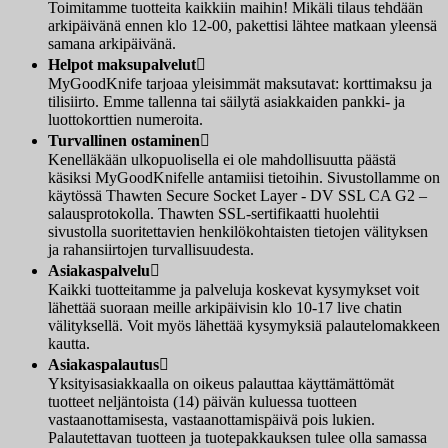
Toimitamme tuotteita kaikkiin maihin! Mikäli tilaus tehdään
arkipäivänä ennen klo 12-00, pakettisi lähtee matkaan yleensä
samana arkipäivänä.
Helpot maksupalvelut

MyGoodKnife tarjoaa yleisimmät maksutavat: korttimaksu ja
tilisiirto. Emme tallenna tai säilytä asiakkaiden pankki- ja
luottokorttien numeroita.
Turvallinen ostaminen

Kenelläkään ulkopuolisella ei ole mahdollisuutta päästä
käsiksi MyGoodKnifelle antamiisi tietoihin. Sivustollamme on
käytössä Thawten Secure Socket Layer - DV SSL CA G2 –
salausprotokolla. Thawten SSL-sertifikaatti huolehtii
sivustolla suoritettavien henkilökohtaisten tietojen välityksen
ja rahansiirtojen turvallisuudesta.
Asiakaspalvelu

Kaikki tuotteitamme ja palveluja koskevat kysymykset voit
lähettää suoraan meille arkipäivisin klo 10-17 live chatin
välityksellä. Voit myös lähettää kysymyksiä palautelomakkeen
kautta.
Asiakaspalautus

Yksityisasiakkaalla on oikeus palauttaa käyttämättömät
tuotteet neljäntoista (14) päivän kuluessa tuotteen
vastaanottamisesta, vastaanottamispäivä pois lukien.
Palautettavan tuotteen ja tuotepakkauksen tulee olla samassa