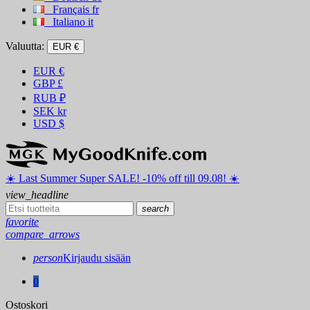
Français
fr
Italiano
it
Valuutta:
EUR €
EUR
€
GBP
£
RUB
₽
SEK
kr
USD
$
☀️ ️Last Summer Super SALE! -10% off till 09.08! ☀️
view_headline
search
favorite
compare_arrows
person
Kirjaudu sisään
0
Ostoskori