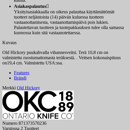
kautta.
Asiakaspalautus

Yksityisasiakkaalla on oikeus palauttaa käyttämättömät
tuotteet neljäntoista (14) päivän kuluessa tuotteen
vastaanottamisesta, vastaanottamispäivä pois lukien.
Palautettavan tuotteen ja tuotepakkauksen tulee olla samassa
kunnossa kuin sitä vastaanotettaessa.
Kuvaus
Old Hickory puukahvalla vihannesveitsi. Terä 10,8 cm on
valmistettu ruostumattomasta teräksestä. . Veitsen kokonaispituus
on19,4 cm. Valmistettu USA:ssa.
Features
Brändi
Merkki
Old Hickory
Numero
871373570236
Varstossa
2 Tuotteet