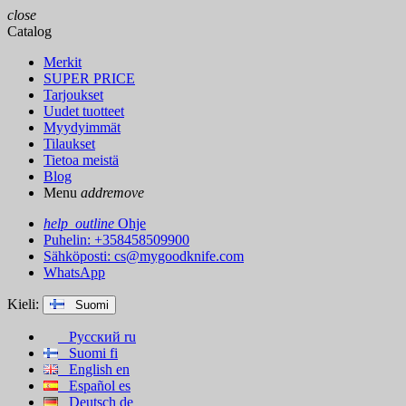
close
Catalog
Merkit
SUPER PRICE
Tarjoukset
Uudet tuotteet
Myydyimmät
Tilaukset
Tietoa meistä
Blog
Menu
add
remove
help_outline
Ohje
Puhelin: +358458509900
Sähköposti:
cs@mygoodknife.com
WhatsApp
Kieli:
Suomi
Русский
ru
Suomi
fi
English
en
Español
es
Deutsch
de