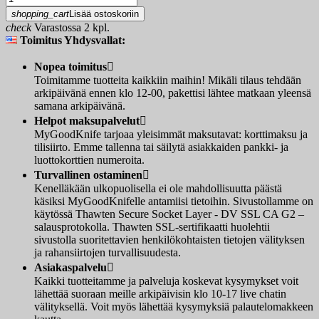
shopping_cart
Lisää ostoskoriin
check
Varastossa 2 kpl.
Toimitus Yhdysvallat:
Nopea toimitus

Toimitamme tuotteita kaikkiin maihin! Mikäli tilaus tehdään
arkipäivänä ennen klo 12-00, pakettisi lähtee matkaan yleensä
samana arkipäivänä.
Helpot maksupalvelut

MyGoodKnife tarjoaa yleisimmät maksutavat: korttimaksu ja
tilisiirto. Emme tallenna tai säilytä asiakkaiden pankki- ja
luottokorttien numeroita.
Turvallinen ostaminen

Kenelläkään ulkopuolisella ei ole mahdollisuutta päästä
käsiksi MyGoodKnifelle antamiisi tietoihin. Sivustollamme on
käytössä Thawten Secure Socket Layer - DV SSL CA G2 –
salausprotokolla. Thawten SSL-sertifikaatti huolehtii
sivustolla suoritettavien henkilökohtaisten tietojen välityksen
ja rahansiirtojen turvallisuudesta.
Asiakaspalvelu

Kaikki tuotteitamme ja palveluja koskevat kysymykset voit
lähettää suoraan meille arkipäivisin klo 10-17 live chatin
välityksellä. Voit myös lähettää kysymyksiä palautelomakkeen