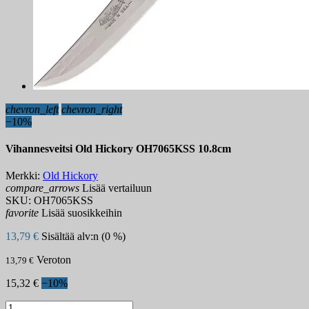
chevron_left
chevron_right
−10%
Vihannesveitsi Old Hickory OH7065KSS 10.8cm
Merkki:
Old Hickory
compare_arrows
Lisää vertailuun
SKU:
OH7065KSS
favorite
Lisää suosikkeihin
13,79 €
Sisältää alv:n (0 %)
Veroton
13,79 €
15,32 €
−10%