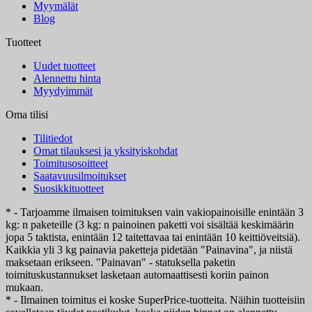
Myymälät
Blog
Tuotteet
Uudet tuotteet
Alennettu hinta
Myydyimmät
Oma tilisi
Tilitiedot
Omat tilauksesi ja yksityiskohdat
Toimitusosoitteet
Saatavuusilmoitukset
Suosikkituotteet
* - Tarjoamme ilmaisen toimituksen vain vakiopainoisille enintään 3
kg: n paketeille (3 kg: n painoinen paketti voi sisältää keskimäärin
jopa 5 taktista, enintään 12 taitettavaa tai enintään 10 keittiöveitsiä).
Kaikkia yli 3 kg painavia paketteja pidetään "Painavina", ja niistä
maksetaan erikseen. "Painavan" - statuksella paketin
toimituskustannukset lasketaan automaattisesti koriin painon
mukaan.
* - Ilmainen toimitus ei koske SuperPrice-tuotteita. Näihin tuotteisiin