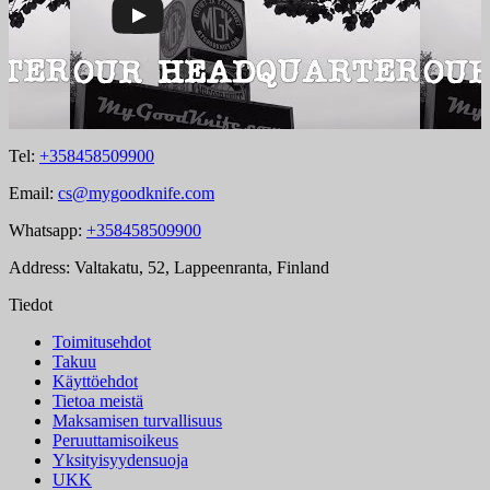
Tel:
+358458509900
Email:
cs@mygoodknife.com
Whatsapp:
+358458509900
Address: Valtakatu, 52, Lappeenranta, Finland
Tiedot
Toimitusehdot
Takuu
Käyttöehdot
Tietoa meistä
Maksamisen turvallisuus
Peruuttamisoikeus
Yksityisyydensuoja
UKK