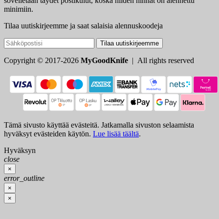
sovelletaan täydet postikulut, koska niiden hinnat on alennettu
minimiin.
Tilaa uutiskirjeemme ja saat salaisia alennuskoodeja
Tilaa uutiskirjeemme
Copyright © 2017-2026
MyGoodKnife
| All rights reserved
Tämä sivusto käyttää evästeitä. Jatkamalla sivuston selaamista
hyväksyt evästeiden käytön.
Lue lisää täältä
.
Hyväksyn
close
×
error_outline
×
×