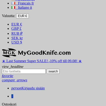
Français
fr
Italiano
it
Valuutta:
EUR €
EUR
€
GBP
£
RUB
₽
SEK
kr
USD
$
☀️ ️Last Summer Super SALE! -10% off till 09.08! ☀️
view_headline
search
favorite
compare_arrows
person
Kirjaudu sisään
0
Ostoskori