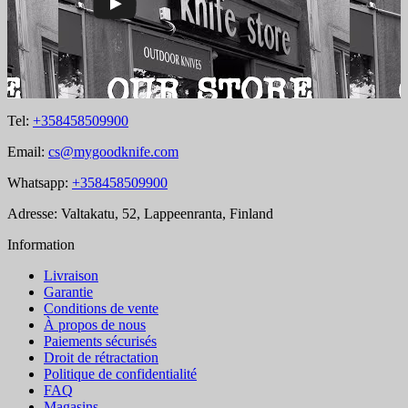
Tel:
+358458509900
Email:
cs@mygoodknife.com
Whatsapp:
+358458509900
Adresse: Valtakatu, 52, Lappeenranta, Finland
Information
Livraison
Garantie
Conditions de vente
À propos de nous
Paiements sécurisés
Droit de rétractation
Politique de confidentialité
FAQ
Magasins