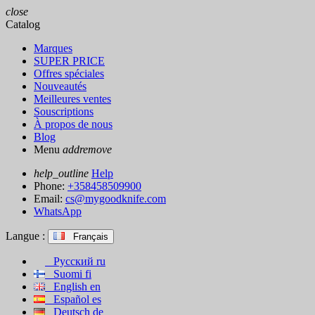
close
Catalog
Marques
SUPER PRICE
Offres spéciales
Nouveautés
Meilleures ventes
Souscriptions
À propos de nous
Blog
Menu
add
remove
help_outline
Help
Phone:
+358458509900
Email:
cs@mygoodknife.com
WhatsApp
Langue :
Français
Русский
ru
Suomi
fi
English
en
Español
es
Deutsch
de