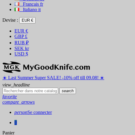
Français
fr
Italiano
it
Devise :
EUR €
EUR
€
GBP
£
RUB
₽
SEK
kr
USD
$
☀️ ️Last Summer Super SALE! -10% off till 09.08! ☀️
view_headline
search
favorite
compare_arrows
person
Se connecter
0
Panier