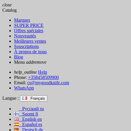
close
Catalog
Marques
SUPER PRICE
Offres spéciales
Nouveautés
Meilleures ventes
Souscriptions
À propos de nous
Blog
Menu
add
remove
help_outline
Help
Phone:
+358458509900
Email:
cs@mygoodknife.com
WhatsApp
Langue :
Français
Русский
ru
Suomi
fi
English
en
Español
es
Deutsch
de