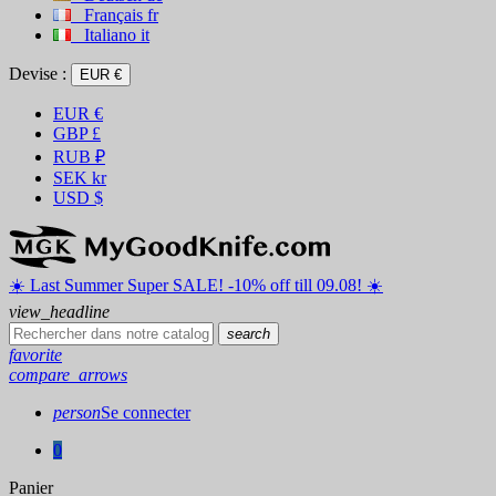
Français
fr
Italiano
it
Devise :
EUR €
EUR
€
GBP
£
RUB
₽
SEK
kr
USD
$
☀️ ️Last Summer Super SALE! -10% off till 09.08! ☀️
view_headline
search
favorite
compare_arrows
person
Se connecter
0
Panier