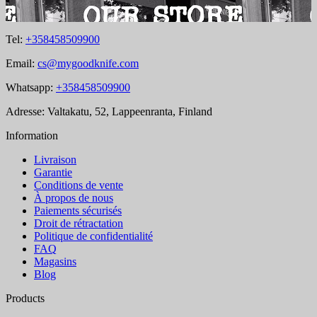
Tel:
+358458509900
Email:
cs@mygoodknife.com
Whatsapp:
+358458509900
Adresse: Valtakatu, 52, Lappeenranta, Finland
Information
Livraison
Garantie
Conditions de vente
À propos de nous
Paiements sécurisés
Droit de rétractation
Politique de confidentialité
FAQ
Magasins
Blog
Products