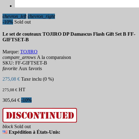
chevron_left
chevron_right
-10%
Sold out
Le set de couteaux TOJIRO DP Damascus Flash Gift Set B FF-
GIFTSET-B
Marque:
TOJIRO
compare_arrows
A la comparaison
SKU:
FF-GIFTSET-B
favorite
Aux favoris
275,08 €
Taxe inclu (0 %)
HT
275,08 €
305,64 €
-10%
block
Sold out
Expédition à États-Unis: