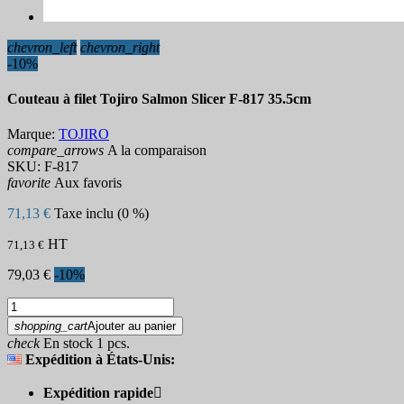
chevron_left
chevron_right
-10%
Couteau à filet Tojiro Salmon Slicer F-817 35.5cm
Marque:
TOJIRO
compare_arrows
A la comparaison
SKU:
F-817
favorite
Aux favoris
71,13 €
Taxe inclu (0 %)
HT
71,13 €
79,03 €
-10%
shopping_cart
Ajouter au panier
check
En stock 1 pcs.
Expédition à États-Unis:
Expédition rapide
