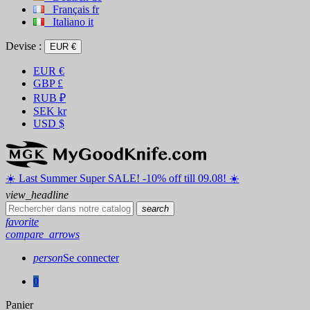
Français
fr
Italiano
it
Devise :
EUR €
EUR
€
GBP
£
RUB
₽
SEK
kr
USD
$
☀️ ️Last Summer Super SALE! -10% off till 09.08! ☀️
view_headline
search
favorite
compare_arrows
person
Se connecter
0
Panier