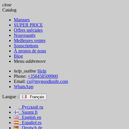
close
Catalog
Marques
SUPER PRICE
Offres spéciales
Nouveautés
Meilleures ventes
Souscriptions
À propos de nous
Blog
Menu
add
remove
help_outline
Help
Phone:
+358458509900
Email:
cs@mygoodknife.com
WhatsApp
Langue :
Français
Русский
ru
Suomi
fi
English
en
Español
es
Deutsch
de