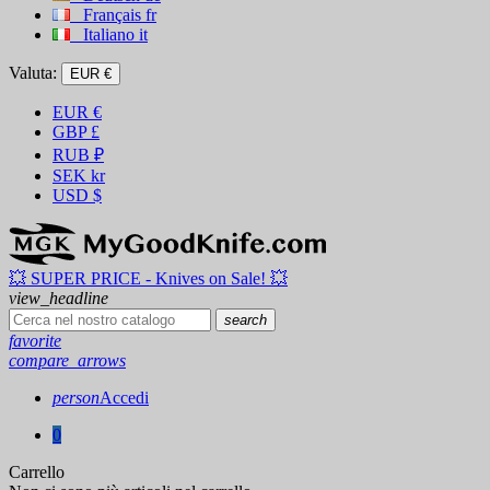
Français
fr
Italiano
it
Valuta:
EUR €
EUR
€
GBP
£
RUB
₽
SEK
kr
USD
$
💥 SUPER PRICE - Knives on Sale! 💥
view_headline
search
favorite
compare_arrows
person
Accedi
0
Carrello