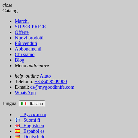
close
Catalog
Marchi
SUPER PRICE
Offerte
Nuovi prodotti
Più venduti
Abbonamenti
Chi siamo
Blog
Menu
add
remove
help_outline
Aiuto
Telefono:
+358458509900
E-mail:
cs@mygoodknife.com
WhatsApp
Lingua:
Italiano
Русский
ru
Suomi
fi
English
en
Español
es
Deutsch
de