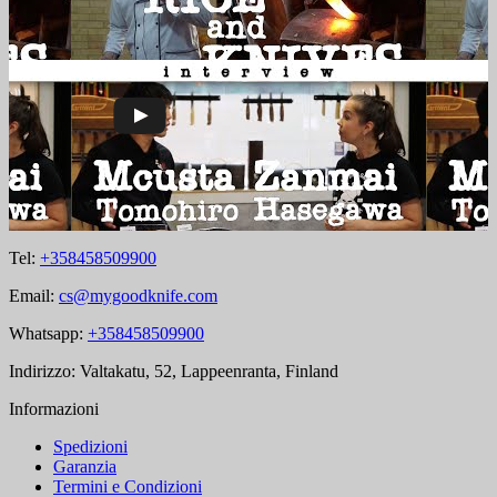
Tel:
+358458509900
Email:
cs@mygoodknife.com
Whatsapp:
+358458509900
Indirizzo: Valtakatu, 52, Lappeenranta, Finland
Informazioni
Spedizioni
Garanzia
Termini e Condizioni