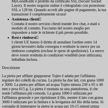
MyGoodKnife è protetto da certificato SSL (Secure Socket
Layer). Il nostro negozio online è crittografato con protezione
SSL a 128 bit. Quando accedi alle pagine di pagamento, la tua
transazione è completamente sicura!
Assistenza clienti

Contatta il nostro servizio clienti tramite live chat, e-mail o
modulo di contatto. Facciamo del nostro meglio per
rispondere a tutte le richieste il più presto possibile.
Resi e rimborsi

I clienti UE hanno il diritto di annullare l'ordine entro 14
giorni lavorativi dalla consegna e restituire la merce per un
rimborso completo (escluse le spese di spedizione). La merce
deve essere restituita in condizioni vendibili (non utilizzata),
imballata inclusa.
Descrizione
La pietra per affilare giapponese Tojiro è adatta per l'affilatura
regolare dei coltelli da cucina. La pietra ha due lati, con grana 1000
e 3000. La pietra per affilare ad acqua Tojiro misura 230 x 65 x 40
mm e pesa 615 g. La pietra è montata su una piattaforma, il che
rende l'affilatura più comoda. La grana 1000 è utilizzata per
l'affilatura generale e per ripristinare il filo, mentre il lato con grana
3000 è utilizzato per la finitura e la levigatura del filo della lama. Si
consiglia di immergere la pietra in acqua per 10-15 minuti prima