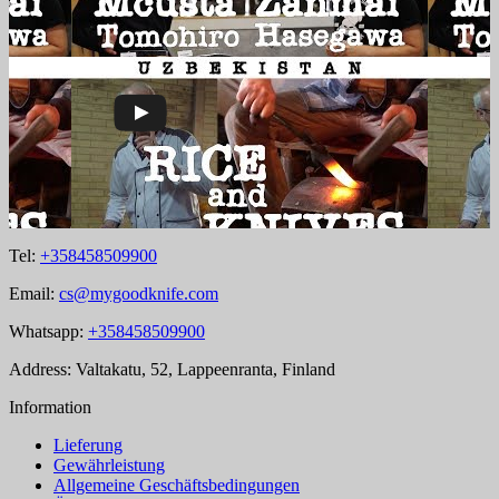
Tel:
+358458509900
Email:
cs@mygoodknife.com
Whatsapp:
+358458509900
Address: Valtakatu, 52, Lappeenranta, Finland
Information
Lieferung
Gewährleistung
Allgemeine Geschäftsbedingungen