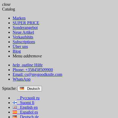
close
Catalog
Marken
SUPER PRICE
Sonderangebot
Neue Artikel
Verkaufshits
Subscriptions
Über uns
Blog
Menu
add
remove
help_outline
Hilfe
Phone: +358458509900
Email:
cs@mygoodknife.com
WhatsApp
Sprache:
Deutsch
Русский
ru
Suomi
fi
English
en
Español
es
Deutsch
de