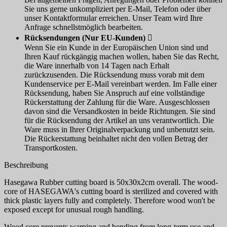
Sie uns gerne unkompliziert per E-Mail, Telefon oder über
unser Kontaktformular erreichen. Unser Team wird Ihre
Anfrage schnellstmöglich bearbeiten.
Rücksendungen (Nur EU-Kunden)

Wenn Sie ein Kunde in der Europäischen Union sind und
Ihren Kauf rückgängig machen wollen, haben Sie das Recht,
die Ware innerhalb von 14 Tagen nach Erhalt
zurückzusenden. Die Rücksendung muss vorab mit dem
Kundenservice per E-Mail vereinbart werden. Im Falle einer
Rücksendung, haben Sie Anspruch auf eine vollständige
Rückerstattung der Zahlung für die Ware. Ausgeschlossen
davon sind die Versandkosten in beide Richtungen. Sie sind
für die Rücksendung der Artikel an uns verantwortlich. Die
Ware muss in Ihrer Originalverpackung und unbenutzt sein.
Die Rückerstattung beinhaltet nicht den vollen Betrag der
Transportkosten.
Beschreibung
Hasegawa Rubber cutting board is 50x30x2сm overall. The wood-
core of HASEGAWA's cutting board is sterilized and covered with
thick plastic layers fully and completely. Therefore wood won't be
exposed except for unusual rough handling.
Wood core prevents warping and bending from long-term use and