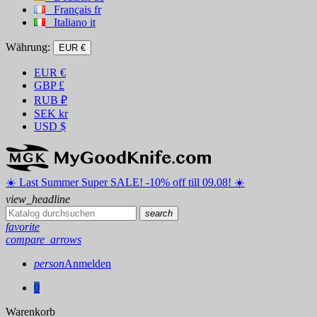
Français
fr
Italiano
it
Währung:
EUR €
EUR
€
GBP
£
RUB
₽
SEK
kr
USD
$
☀️ ️Last Summer Super SALE! -10% off till 09.08! ☀️
view_headline
search
favorite
compare_arrows
person
Anmelden
0
Warenkorb