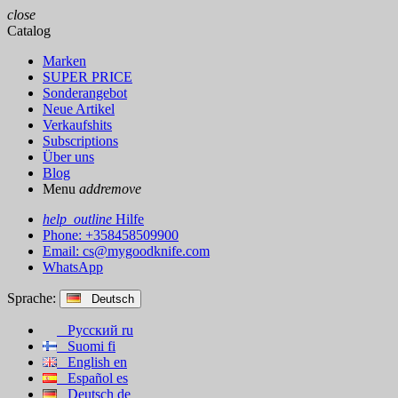
close
Catalog
Marken
SUPER PRICE
Sonderangebot
Neue Artikel
Verkaufshits
Subscriptions
Über uns
Blog
Menu
add
remove
help_outline
Hilfe
Phone: +358458509900
Email:
cs@mygoodknife.com
WhatsApp
Sprache:
Deutsch
Русский
ru
Suomi
fi
English
en
Español
es
Deutsch
de