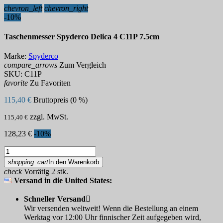
chevron_left
chevron_right
-10%
Taschenmesser Spyderco Delica 4 C11P 7.5cm
Marke:
Spyderco
compare_arrows
Zum Vergleich
SKU:
C11P
favorite
Zu Favoriten
115,40 €
Bruttopreis (0 %)
zzgl. MwSt.
115,40 €
128,23 €
-10%
shopping_cart
In den Warenkorb
check
Vorrätig 2 stk.
Versand in die United States:
Schneller Versand

Wir versenden weltweit! Wenn die Bestellung an einem
Werktag vor 12:00 Uhr finnischer Zeit aufgegeben wird,