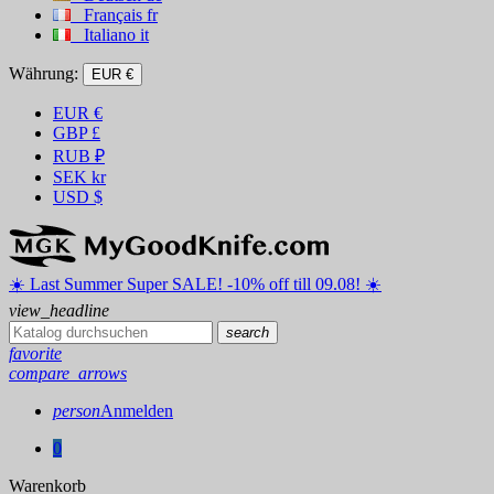
Français
fr
Italiano
it
Währung:
EUR €
EUR
€
GBP
£
RUB
₽
SEK
kr
USD
$
☀️ ️Last Summer Super SALE! -10% off till 09.08! ☀️
view_headline
search
favorite
compare_arrows
person
Anmelden
0
Warenkorb