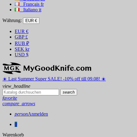
Français
fr
Italiano
it
Währung:
EUR €
EUR
€
GBP
£
RUB
₽
SEK
kr
USD
$
☀️ ️Last Summer Super SALE! -10% off till 09.08! ☀️
view_headline
search
favorite
compare_arrows
person
Anmelden
0
Warenkorb