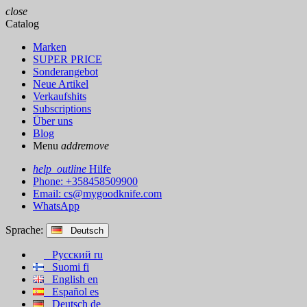
close
Catalog
Marken
SUPER PRICE
Sonderangebot
Neue Artikel
Verkaufshits
Subscriptions
Über uns
Blog
Menu
add
remove
help_outline
Hilfe
Phone: +358458509900
Email:
cs@mygoodknife.com
WhatsApp
Sprache:
Deutsch
Русский
ru
Suomi
fi
English
en
Español
es
Deutsch
de