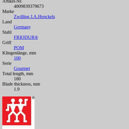
Artikel-Nr.
4009839379673
Marke
Zwilling J.A.Henckels
Land
Germany
Stahl
FRIODUR®
Griff
POM
Klingenlänge, mm
100
Serie
Gourmet
Total length, mm
180
Blade thickness, mm
1.9