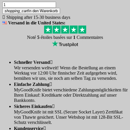
shopping_cart
In den Warenkorb

Shipping after 15-30 business days
Versand in die United States:
Noté
5
étoiles basées sur
1
Commentaires
Schneller Versand

Wir versenden weltweit! Wenn die Bestellung an einem
Werktag vor 12:00 Uhr finnischer Zeit aufgegeben wird,
bemühen wir uns, sie noch am selben Tag zu versenden.
Einfache Zahlung

MyGoodKnife bietet verschiedene Zahlungsmöglichkeiten für
Ihren Einkauf: Kreditkarte oder Direktzahlung auf unser
Bankkonto.
Sicheres Einkaufen

MyGoodKnife ist mit SSL (Secure Socket Layer) Zertifikat
von Thawte gesichert. Unser Webshop ist mit 128-Bit SSL-
Schutz verschlüsselt.
Kundenservice
