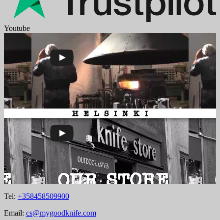
Youtube
Tel:
+358458509900
Email:
cs@mygoodknife.com