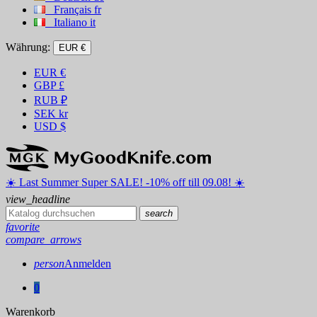
Français
fr
Italiano
it
Währung:
EUR €
EUR
€
GBP
£
RUB
₽
SEK
kr
USD
$
☀️ ️Last Summer Super SALE! -10% off till 09.08! ☀️
view_headline
search
favorite
compare_arrows
person
Anmelden
0
Warenkorb