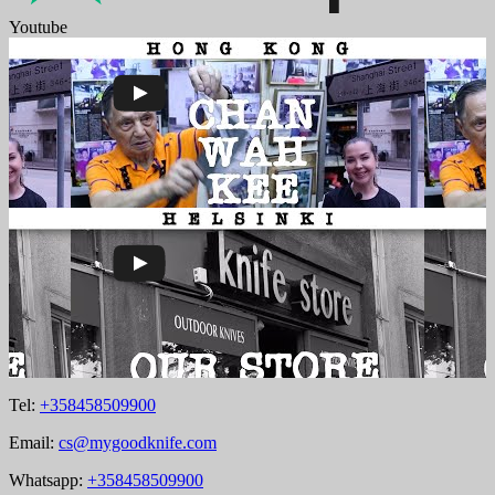
Youtube
Tel:
+358458509900
Email:
cs@mygoodknife.com
Whatsapp:
+358458509900