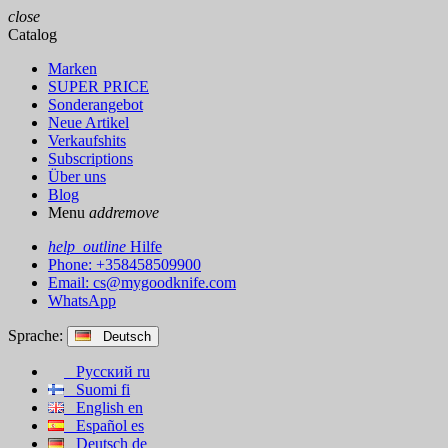
close
Catalog
Marken
SUPER PRICE
Sonderangebot
Neue Artikel
Verkaufshits
Subscriptions
Über uns
Blog
Menu
add
remove
help_outline
Hilfe
Phone: +358458509900
Email:
cs@mygoodknife.com
WhatsApp
Sprache:
Deutsch
Русский
ru
Suomi
fi
English
en
Español
es
Deutsch
de