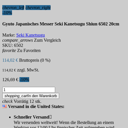
chevron_left
chevron_right
-10%
Gyuto Japanisches Messer Seki Kanetsugu Shiun 6502 20cm
Marke:
Seki Kanetsugu
compare_arrows
Zum Vergleich
SKU:
6502
favorite
Zu Favoriten
114,02 €
Bruttopreis (0 %)
zzgl. MwSt.
114,02 €
126,69 €
-10%
shopping_cart
In den Warenkorb
check
Vorrätig 12 stk.
Versand in die United States:
Schneller Versand

Wir versenden weltweit! Wenn die Bestellung an einem
Werktag vor 12:00 Uhr finnischer Zeit aufgegeben wird,