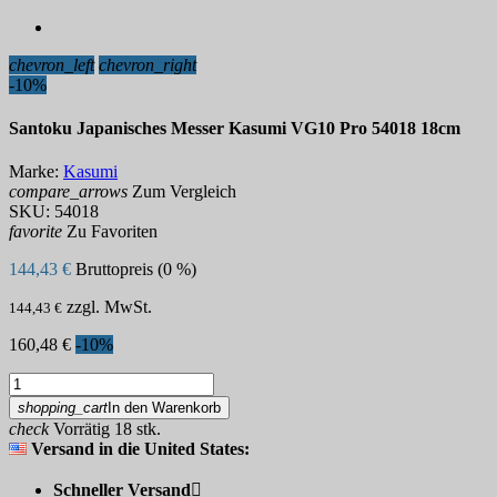
chevron_left
chevron_right
-10%
Santoku Japanisches Messer Kasumi VG10 Pro 54018 18cm
Marke:
Kasumi
compare_arrows
Zum Vergleich
SKU:
54018
favorite
Zu Favoriten
144,43 €
Bruttopreis (0 %)
zzgl. MwSt.
144,43 €
160,48 €
-10%
shopping_cart
In den Warenkorb
check
Vorrätig 18 stk.
Versand in die United States:
Schneller Versand
