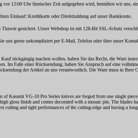
 vor 12:00 Uhr finnischer Zeit aufgegeben wird, bemühen wir uns, si
hren Einkauf: Kreditkarte oder Direktzahlung auf unser Bankkonto.
 Thawte gesichert. Unser Webshop ist mit 128-Bit SSL-Schutz verschlü
 uns gerne unkompliziert per E-Mail, Telefon oder über unser Kontak
n Kauf rückgängig machen wollen, haben Sie das Recht, die Ware inn
n. Im Falle einer Rücksendung, haben Sie Anspruch auf eine vollstän
ücksendung der Artikel an uns verantwortlich. Die Ware muss in Ihrer 
on of Kasumi VG-10 Pro Series knives are forged from one single pie
 high gloss finish and comes decorated with a mosaic pin. The blades 
est cutting and tight performances of the cutting-edge and having a longe