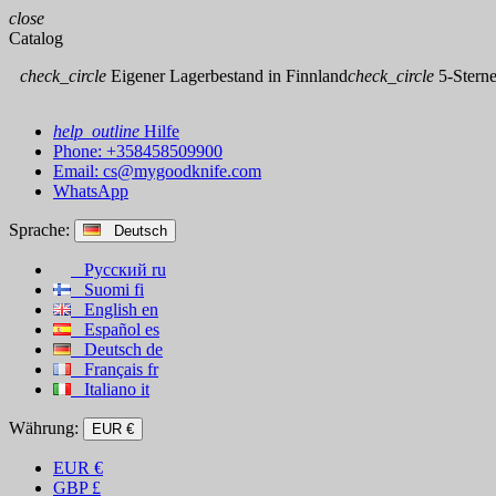
close
Catalog
check_circle
Eigener Lagerbestand in Finnland
check_circle
5-Sterne
help_outline
Hilfe
Phone: +358458509900
Email:
cs@mygoodknife.com
WhatsApp
Sprache:
Deutsch
Русский
ru
Suomi
fi
English
en
Español
es
Deutsch
de
Français
fr
Italiano
it
Währung:
EUR €
EUR
€
GBP
£