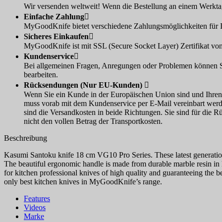
Wir versenden weltweit! Wenn die Bestellung an einem Werktag
Einfache Zahlung

MyGoodKnife bietet verschiedene Zahlungsmöglichkeiten für I
Sicheres Einkaufen

MyGoodKnife ist mit SSL (Secure Socket Layer) Zertifikat von
Kundenservice

Bei allgemeinen Fragen, Anregungen oder Problemen können Sie
bearbeiten.
Rücksendungen (Nur EU-Kunden)

Wenn Sie ein Kunde in der Europäischen Union sind und Ihre
muss vorab mit dem Kundenservice per E-Mail vereinbart werde
sind die Versandkosten in beide Richtungen. Sie sind für die R
nicht den vollen Betrag der Transportkosten.
Beschreibung
Kasumi Santoku knife 18 cm VG10 Pro Series. These latest generati
The beautiful ergonomic handle is made from durable marble resin in
for kitchen professional knives of high quality and guaranteeing the b
only best kitchen knives in MyGoodKnife’s range.
Features
Videos
Marke