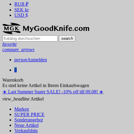
RUB
₽
SEK
kr
USD
$
search
favorite
compare_arrows
person
Anmelden
0
Warenkorb
Es sind keine Artikel in Ihrem Einkaufswagen
☀️ ️Last Summer Super SALE! -10% off till 09.08! ☀️
view_headline
Artikel
Marken
SUPER PRICE
Sonderangebot
Neue Artikel
Verkaufshits