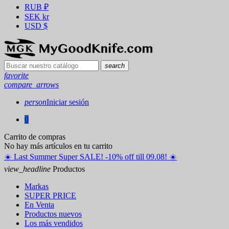
RUB
₽
SEK
kr
USD
$
search
favorite
compare_arrows
person
Iniciar sesión
0
Carrito de compras
No hay más artículos en tu carrito
☀️ ️Last Summer Super SALE! -10% off till 09.08! ☀️
view_headline
Productos
Markas
SUPER PRICE
En Venta
Productos nuevos
Los más vendidos