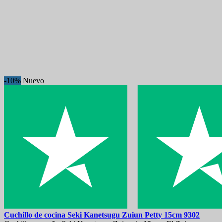
-10%
Nuevo
Cuchillo de cocina
Seki Kanetsugu Zuiun Petty 15cm
9302