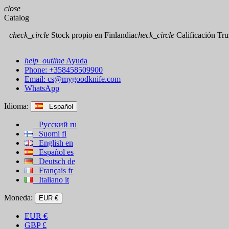
close
Catalog
check_circle
Stock propio en Finlandia
check_circle
Calificación Trus
help_outline
Ayuda
Phone: +358458509900
Email:
cs@mygoodknife.com
WhatsApp
Idioma:
Español
Русский
ru
Suomi
fi
English
en
Español
es
Deutsch
de
Français
fr
Italiano
it
Moneda:
EUR €
EUR
€
GBP
£