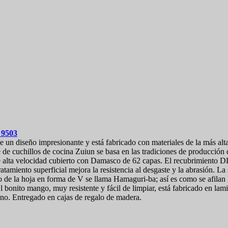
m
9503
un diseño impresionante y está fabricado con materiales de la más alta
ie de cuchillos de cocina Zuiun se basa en las tradiciones de producció
alta velocidad cubierto con Damasco de 62 capas. El recubrimiento DLC
tratamiento superficial mejora la resistencia al desgaste y la abrasión. La
 de la hoja en forma de V se llama Hamaguri-ba; así es como se afilan l
bonito mango, muy resistente y fácil de limpiar, está fabricado en lam
o. Entregado en cajas de regalo de madera.