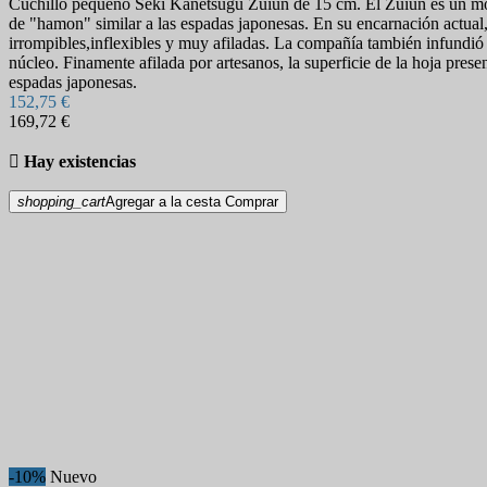
Cuchillo pequeño Seki Kanetsugu Zuiun de 15 cm. El Zuiun es un mode
de "hamon" similar a las espadas japonesas. En su encarnación actual,
irrompibles,inflexibles y muy afiladas. La compañía también infundió 
núcleo. Finamente afilada por artesanos, la superficie de la hoja pres
espadas japonesas.
152,75 €
169,72 €

Hay existencias
shopping_cart
Agregar a la cesta
Comprar
-10%
Nuevo