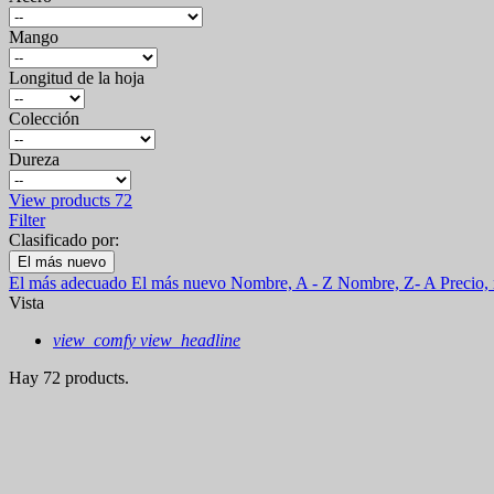
Mango
Longitud de la hoja
Colección
Dureza
View products
72
Filter
Clasificado por:
El más nuevo
El más adecuado
El más nuevo
Nombre, A - Z
Nombre, Z- A
Precio,
Vista
view_comfy
view_headline
Hay 72 products.