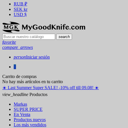
RUB
₽
SEK
kr
USD
$
search
favorite
compare_arrows
person
Iniciar sesión
0
Carrito de compras
No hay más artículos en tu carrito
☀️ ️Last Summer Super SALE! -10% off till 09.08! ☀️
view_headline
Productos
Markas
SUPER PRICE
En Venta
Productos nuevos
Los más vendidos