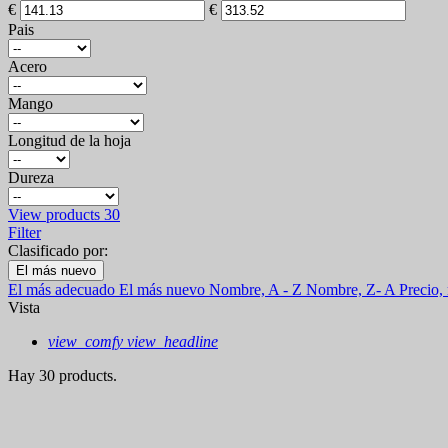
€
€
Pais
Acero
Mango
Longitud de la hoja
Dureza
View products
30
Filter
Clasificado por:
El más nuevo
El más adecuado
El más nuevo
Nombre, A - Z
Nombre, Z- A
Precio,
Vista
view_comfy
view_headline
Hay 30 products.