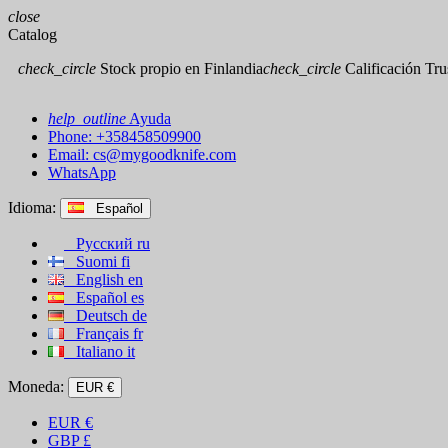
close
Catalog
check_circle
Stock propio en Finlandia
check_circle
Calificación Trus
help_outline
Ayuda
Phone: +358458509900
Email:
cs@mygoodknife.com
WhatsApp
Idioma:
Español
Русский
ru
Suomi
fi
English
en
Español
es
Deutsch
de
Français
fr
Italiano
it
Moneda:
EUR €
EUR
€
GBP
£