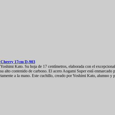
d Cherry 17cm
D-903
 Yoshimi Kato. Su hoja de 17 centímetros, elaborada con el excepciona
s a su alto contenido de carbono. El acero Aogami Super está enmarcado 
amente a la mano. Este cuchillo, creado por Yoshimi Kato, alumno y pa