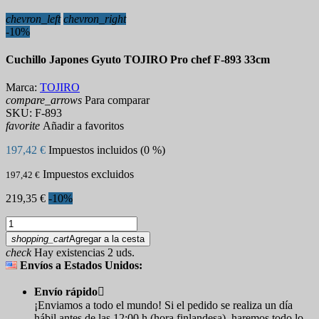
chevron_left
chevron_right
-10%
Cuchillo Japones Gyuto TOJIRO Pro chef F-893 33cm
Marca:
TOJIRO
compare_arrows
Para comparar
SKU:
F-893
favorite
Añadir a favoritos
197,42 €
Impuestos incluidos (0 %)
Impuestos excluidos
197,42 €
219,35 €
-10%
shopping_cart
Agregar a la cesta
check
Hay existencias 2 uds.
Envíos a Estados Unidos:
Envío rápido

¡Enviamos a todo el mundo! Si el pedido se realiza un día
hábil antes de las 12:00 h (hora finlandesa), haremos todo lo