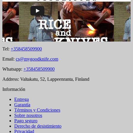
Tel:
+358458509900
Email:
cs@mygoodknife.com
Whatsapp:
+358458509900
Address: Valtakatu, 52, Lappeenranta, Finland
Información
Entrega
Garantía
Términos y Condiciones
Sobre nosotros
Pago seguro
Derecho de desistimiento
Privacidad