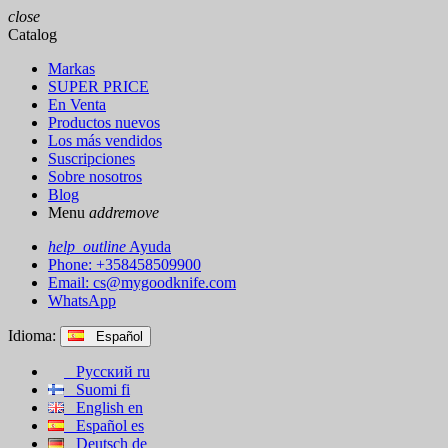
close
Catalog
Markas
SUPER PRICE
En Venta
Productos nuevos
Los más vendidos
Suscripciones
Sobre nosotros
Blog
Menu
add
remove
help_outline
Ayuda
Phone: +358458509900
Email:
cs@mygoodknife.com
WhatsApp
Idioma:
Español
Русский
ru
Suomi
fi
English
en
Español
es
Deutsch
de