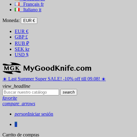
Français
fr
Italiano
it
Moneda:
EUR €
EUR
€
GBP
£
RUB
₽
SEK
kr
USD
$
☀️ ️Last Summer Super SALE! -10% off till 09.08! ☀️
view_headline
search
favorite
compare_arrows
person
Iniciar sesión
0
Carrito de compras