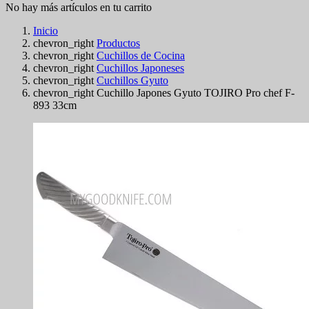
No hay más artículos en tu carrito
Inicio
chevron_right
Productos
chevron_right
Cuchillos de Cocina
chevron_right
Cuchillos Japoneses
chevron_right
Cuchillos Gyuto
chevron_right
Cuchillo Japones Gyuto TOJIRO Pro chef F-
893 33cm