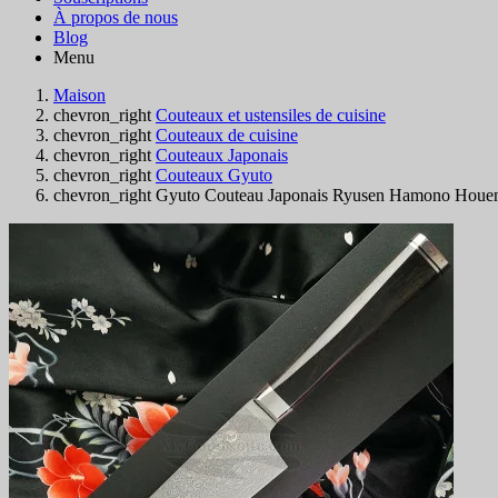
À propos de nous
Blog
Menu
Maison
chevron_right
Couteaux et ustensiles de cuisine
chevron_right
Couteaux de cuisine
chevron_right
Couteaux Japonais
chevron_right
Couteaux Gyuto
chevron_right
Gyuto Couteau Japonais Ryusen Hamono Houe