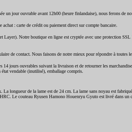
e un jour ouvrable avant 12h00 (heure finlandaise), nous ferons de no
chat : carte de crédit ou paiement direct sur compte bancaire.
t Layer). Notre boutique en ligne est cryptée avec une protection SSL
mulaire de contact. Nous faisons de notre mieux pour répondre à toutes l
es 14 jours ouvrables suivant la livraison et de retourner les marchandi
 état vendable (inutilisé), emballage compris.
. La longueur de la lame est de 24 cm. La lame sans noyau est fabriq
2 HRC. Le couteau Ryusen Hamono Houenryu Gyuto est livré dans un coffr