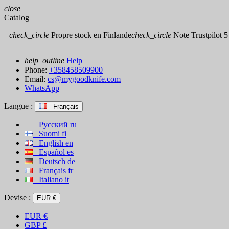
close
Catalog
check_circle
Propre stock en Finlande
check_circle
Note Trustpilot 5 
help_outline
Help
Phone:
+358458509900
Email:
cs@mygoodknife.com
WhatsApp
Langue :
Français
Русский
ru
Suomi
fi
English
en
Español
es
Deutsch
de
Français
fr
Italiano
it
Devise :
EUR €
EUR
€
GBP
£