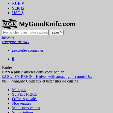
RUB
₽
SEK
kr
USD
$
search
favorite
compare_arrows
person
Se connecter
0
Panier
Il n'y a plus d'articles dans votre panier
💥 SUPER PRICE - Knives with amazing discounts! 💥
view_headline
Couteaux et ustensiles de cuisine
Marques
SUPER PRICE
Offres spéciales
Nouveautés
Meilleures ventes
Souscriptions