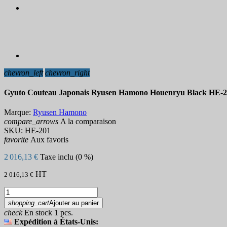
chevron_left
chevron_right
Gyuto Couteau Japonais Ryusen Hamono Houenryu Black HE-
Marque:
Ryusen Hamono
compare_arrows
A la comparaison
SKU:
HE-201
favorite
Aux favoris
2 016,13 €
Taxe inclu (0 %)
HT
2 016,13 €
shopping_cart
Ajouter au panier
check
En stock 1 pcs.
Expédition à États-Unis: