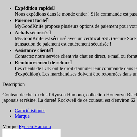
Expédition rapide

Nous expédions dans le monde entier ! Si la commande est passé
Paiement facile

MyGoodKnife propose plusieurs options de paiement pour votre a
Achats sécurisés

MyGoodKnife est sécurisé avec un certificat SSL (Secure Socke
transaction de paiement est entièrement sécurisée !
Assistance clients

Contactez notre service client via chat en direct, e-mail ou for
Remboursement de retour

Les clients de l'UE ont le droit d'annuler leur commande dans l
d'expédition). Les marchandises doivent être retournées dans un
Description
Couteau de chef exclusif Ryusen Hamono, collection Houenryu Black
japonais et résine. La dureté Rockwell de ce couteau est d'environ 6
Caractéristiques
Marque
Marque
Ryusen Hamono