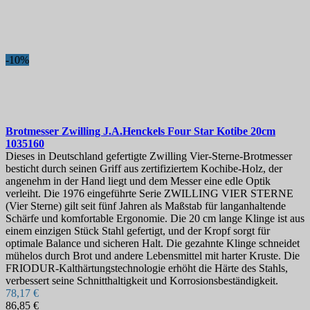
Bestseller
27
On sale!
-10%
On sale!
0
Preis
€
€
Marken
Brotmesser
Zwilling J.A.Henckels Four Star Kotibe 20cm
Klingenlänge, mm
1035160
Dieses in Deutschland gefertigte Zwilling Vier-Sterne-Brotmesser
besticht durch seinen Griff aus zertifiziertem Kochibe-Holz, der
Land
angenehm in der Hand liegt und dem Messer eine edle Optik
verleiht. Die 1976 eingeführte Serie ZWILLING VIER STERNE
Stahl
(Vier Sterne) gilt seit fünf Jahren als Maßstab für langanhaltende
Schärfe und komfortable Ergonomie. Die 20 cm lange Klinge ist aus
Griff
einem einzigen Stück Stahl gefertigt, und der Kropf sorgt für
optimale Balance und sicheren Halt. Die gezahnte Klinge schneidet
Serie
mühelos durch Brot und andere Lebensmittel mit harter Kruste. Die
FRIODUR-Kalthärtungstechnologie erhöht die Härte des Stahls,
Härte
verbessert seine Schnitthaltigkeit und Korrosionsbeständigkeit.
78,17 €
Weitere Filter
Weniger Filter
86,85 €