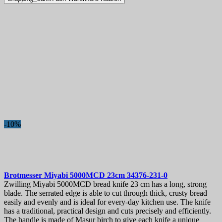
-10%
Brotmesser
Miyabi 5000MCD 23cm
34376-231-0
Zwilling Miyabi 5000MCD bread knife 23 cm has a long, strong
blade. The serrated edge is able to cut through thick, crusty bread
easily and evenly and is ideal for every-day kitchen use. The knife
has a traditional, practical design and cuts precisely and efficiently.
The handle is made of Masur birch to give each knife a unique