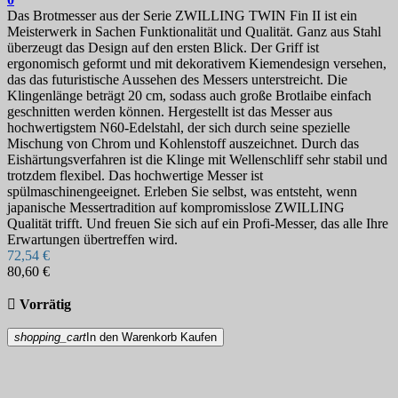
Das Brotmesser aus der Serie ZWILLING TWIN Fin II ist ein
Meisterwerk in Sachen Funktionalität und Qualität. Ganz aus Stahl
überzeugt das Design auf den ersten Blick. Der Griff ist
ergonomisch geformt und mit dekorativem Kiemendesign versehen,
das das futuristische Aussehen des Messers unterstreicht. Die
Klingenlänge beträgt 20 cm, sodass auch große Brotlaibe einfach
geschnitten werden können. Hergestellt ist das Messer aus
hochwertigstem N60-Edelstahl, der sich durch seine spezielle
Mischung von Chrom und Kohlenstoff auszeichnet. Durch das
Eishärtungsverfahren ist die Klinge mit Wellenschliff sehr stabil und
trotzdem flexibel. Das hochwertige Messer ist
spülmaschinengeeignet. Erleben Sie selbst, was entsteht, wenn
japanische Messertradition auf kompromisslose ZWILLING
Qualität trifft. Und freuen Sie sich auf ein Profi-Messer, das alle Ihre
Erwartungen übertreffen wird.
72,54 €
80,60 €

Vorrätig
shopping_cart
In den Warenkorb
Kaufen