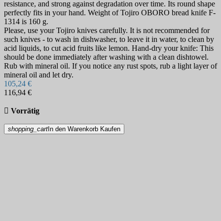
resistance, and strong against degradation over time. Its round shape
perfectly fits in your hand. Weight of Tojiro OBORO bread knife F-
1314 is 160 g.
Please, use your Tojiro knives carefully. It is not recommended for
such knives - to wash in dishwasher, to leave it in water, to clean by
acid liquids, to cut acid fruits like lemon. Hand-dry your knife: This
should be done immediately after washing with a clean dishtowel.
Rub with mineral oil. If you notice any rust spots, rub a light layer of
mineral oil and let dry.
105,24 €
116,94 €

Vorrätig
shopping_cart
In den Warenkorb
Kaufen