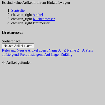
Es sind keine Artikel in Ihrem Einkaufswagen
Startseite
chevron_right
Artikel
chevron_right
Küchenmesser
chevron_right
Brotmesser
Brotmesser
Sortiert nach:
Filters:
Neuste Artikel zuerst
Clear
Relevanz
Neuste Artikel zuerst
Name A - Z
Name Z - A
Preis
Auf Lager
aufsteigend
Preis absteigend
Auf Lager
Zufällig
Auf Lager
16
44 Artikel gefunden
Online only
Online only
0
Neue Produkte
Neue Produkte
0
Bestseller