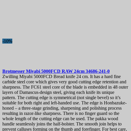
-10%
Brotmesser
Miyabi 5000FCD RAW 24cm
34686-241-0
Zwilling Miyabi 5000FCD Bread knife 24 cm. It has a hard fine
carbide steel core which gives very good cutting edge retention and
sharpness. The FC61 steel core of the blade is embedded in 48 outer
layers of Damascus-design steel, giving each knife its unique
pattern. The cutting edge is symmetrical (not single bevel) so it’s
suitable for both right and left-handed use. The edge is Honbazuke-
honed – a three-stage grinding, sharpening and polishing process
resulting in razor-like sharpness. There is no finger guard so the
whole length of the cutting edge can be used. The pakka wood
handle seamlessly joins the half-bolster. The smooth join helps to
prevent calluses forming on the thumb and forefinger. For best care,