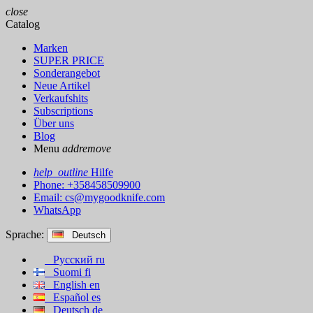
close
Catalog
Marken
SUPER PRICE
Sonderangebot
Neue Artikel
Verkaufshits
Subscriptions
Über uns
Blog
Menu
add
remove
help_outline
Hilfe
Phone: +358458509900
Email:
cs@mygoodknife.com
WhatsApp
Sprache:
Deutsch
Русский
ru
Suomi
fi
English
en
Español
es
Deutsch
de