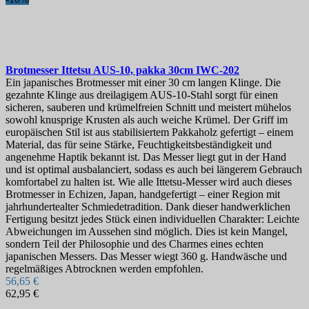
Brotmesser
Ittetsu AUS-10, pakka 30cm
IWC-202
Ein japanisches Brotmesser mit einer 30 cm langen Klinge. Die
gezahnte Klinge aus dreilagigem AUS-10-Stahl sorgt für einen
sicheren, sauberen und krümelfreien Schnitt und meistert mühelos
sowohl knusprige Krusten als auch weiche Krümel. Der Griff im
europäischen Stil ist aus stabilisiertem Pakkaholz gefertigt – einem
Material, das für seine Stärke, Feuchtigkeitsbeständigkeit und
angenehme Haptik bekannt ist. Das Messer liegt gut in der Hand
und ist optimal ausbalanciert, sodass es auch bei längerem Gebrauch
komfortabel zu halten ist. Wie alle Ittetsu-Messer wird auch dieses
Brotmesser in Echizen, Japan, handgefertigt – einer Region mit
jahrhundertealter Schmiedetradition. Dank dieser handwerklichen
Fertigung besitzt jedes Stück einen individuellen Charakter: Leichte
Abweichungen im Aussehen sind möglich. Dies ist kein Mangel,
sondern Teil der Philosophie und des Charmes eines echten
japanischen Messers. Das Messer wiegt 360 g. Handwäsche und
regelmäßiges Abtrocknen werden empfohlen.
56,65 €
62,95 €