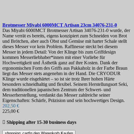
Brotmesser
Miyabi 6000MCT Artisan 23cm
34076-231-0
Das Miyabi 6000MCT Brotmesser Artisan 34076-231-0 wurde, der
Name verrät es bereits, eigens konzipiert zum Schneiden von Brot
und Brötchen, aber auch Obst und Gemüse mit harter Schale stellt
dieses Messer vor kein Problem. Raffinesse steckt bei diesem
Messer in jedem Detail: Von der Klinge bis zum Griffdesign
kommen Messerliebhaber*innen mit einer Vorliebe für
Hochwertigkeit und Ästhetik ganz auf ihre Kosten. Dank der
ergonomischen Form des Griffs aus Pakkaholz in der Farbe Braun
liegt das Messer stets angenehm in der Hand. Die CRYODUR
Klinge wurde eisgehärtet – so ist sie trotz Ihrer hohen Härte
besonders schneidhaltig und flexibel. Seinem Herstellungsort Seki,
dem traditionellen japanischen Zentrum der Schwert- und
Messerherstellung, verdankt das Messer zahlreiche seiner
Eigenschaften: Schärfe, Präzision und sein hochwertiges Design.
202,50 €
225,00 €

Shipping after 15-30 business days
shopping_cart
In den Warenkorb
Kaufen