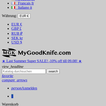
Français
fr
Italiano
it
Währung:
EUR €
EUR
€
GBP
£
RUB
₽
SEK
kr
USD
$
☀️ ️Last Summer Super SALE! -10% off till 09.08! ☀️
view_headline
search
favorite
compare_arrows
person
Anmelden
0
Warenkorb