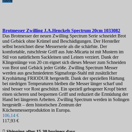
-10%
Brotmesser
Zwilling J.A.Henckels Spectrum 20cm
1033082
Das Brotmesser der neuen Zwilling Spectrum Serie schneidet Brot
und Gebäck ohne Krümel und Beschädigungen. Der Hersteller
selbst bezeichnet diese Messerserie als die schärfste. Der
komfortable, rutschfeste Griff aus Jute-Micarta ist mit Mustern im
Stil von natürlichem Sackleinen und Leinen verziert. Dank der
Klingenlänge von 20 cm eignet sich dieses Messer zum Schneiden
von Brot und Gebäck jeder Größe. Zwilling Spectrum Messer
werden aus geschmiedetem Sigmaforge-Stahl mit zusätzlicher
Kryohärtung FRIODUR hergestellt. Dank der speziellen Härtung
bei niedrigen Temperaturen bleiben die Messer länger scharf und
sind besser vor Rost geschützt. Ein speziell gebogener Kropf bietet
einen sicheren und bequemen Griff und reduziert die Ermüdung der
Hand bei längerem Arbeiten. Zwilling Spectrum werden in Solingen
hergestellt – dem historischen Zentrum der
Küchenmesserproduktion in Europa.
106,14 €
117,93 €

Shipping after 15-30 business days