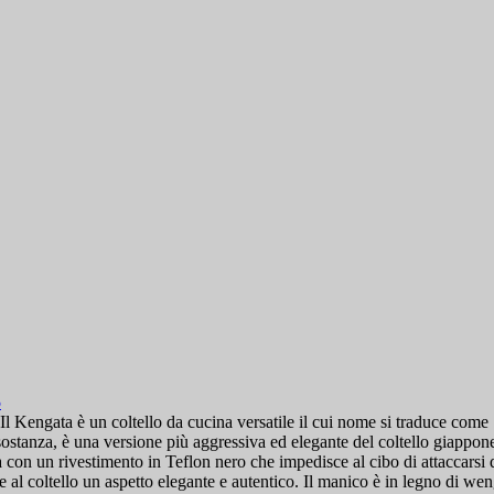
5
l Kengata è un coltello da cucina versatile il cui nome si traduce come 
 In sostanza, è una versione più aggressiva ed elegante del coltello giap
ita con un rivestimento in Teflon nero che impedisce al cibo di attaccarsi d
ce al coltello un aspetto elegante e autentico. Il manico è in legno di 