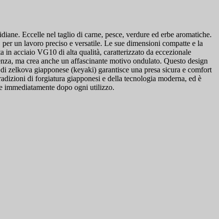
tidiane. Eccelle nel taglio di carne, pesce, verdure ed erbe aromatiche.
e, per un lavoro preciso e versatile. Le sue dimensioni compatte e la
a in acciaio VG10 di alta qualità, caratterizzato da eccezionale
istenza, ma crea anche un affascinante motivo ondulato. Questo design
no di zelkova giapponese (keyaki) garantisce una presa sicura e comfort
 tradizioni di forgiatura giapponesi e della tecnologia moderna, ed è
re immediatamente dopo ogni utilizzo.