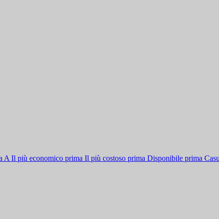
la A
Il più economico prima
Il più costoso prima
Disponibile prima
Casu