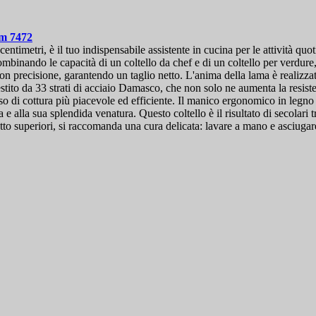
cm
7472
timetri, è il tuo indispensabile assistente in cucina per le attività quo
, combinando le capacità di un coltello da chef e di un coltello per verdur
on precisione, garantendo un taglio netto. L'anima della lama è realizzat
ivestito da 33 strati di acciaio Damasco, che non solo ne aumenta la res
esso di cottura più piacevole ed efficiente. Il manico ergonomico in leg
 e alla sua splendida venatura. Questo coltello è il risultato di secolari
tto superiori, si raccomanda una cura delicata: lavare a mano e asciuga