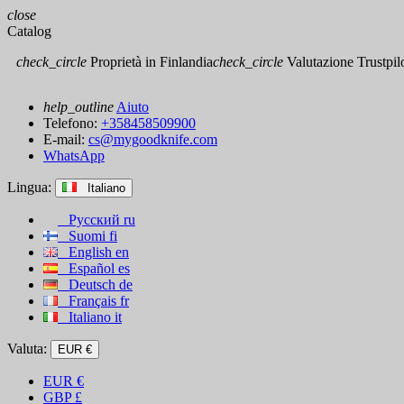
close
Catalog
check_circle
Proprietà in Finlandia
check_circle
Valutazione Trustpilot
help_outline
Aiuto
Telefono:
+358458509900
E-mail:
cs@mygoodknife.com
WhatsApp
Lingua:
Italiano
Русский
ru
Suomi
fi
English
en
Español
es
Deutsch
de
Français
fr
Italiano
it
Valuta:
EUR €
EUR
€
GBP
£