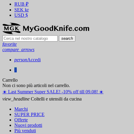
RUB
₽
SEK
kr
USD
$
search
favorite
compare_arrows
person
Accedi
0
Carrello
Non ci sono più articoli nel carrello.
☀️ ️Last Summer Super SALE! -10% off till 09.08! ☀️
view_headline
Coltelli e utensili da cucina
Marchi
SUPER PRICE
Offerte
Nuovi prodotti
Più venduti