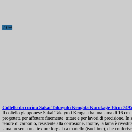
-10%
Coltello da cucina
Sakai Takayuki Kengata Kurokage 16cm
749
Il coltello giapponese Sakai Takayuki Kengata ha una lama di 16 cm. I
progettata per affettare finemente, tritare e per lavori di precisione.
tenore di carbonio, resistente alla corrosione. Inoltre, la lama è rivest
lama presenta una texture forgiata a martello (tsuchime), che conferis