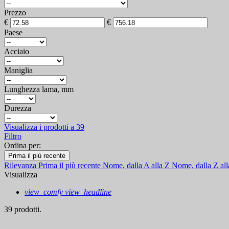
Prezzo
€
€
Paese
Acciaio
Maniglia
Lunghezza lama, mm
Durezza
Visualizza i prodotti a
39
Filtro
Ordina per:
Prima il più recente
Rilevanza
Prima il più recente
Nome, dalla A alla Z
Nome, dalla Z al
Visualizza
view_comfy
view_headline
39 prodotti.