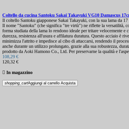
Coltello da cucina
Santoku Sakai Takayuki VG10 Damascus 17
Il coltello Santoku giapponese Sakai Takayuki, con la sua lama da 17 cen
Il nome "Santoku" (che significa "tre virtù") ne riflette la versatilità
forma studiata della lama lo rendono ideale per tritare velocemente e c
durezza, resistenza all'usura e affilatura duratura. Questo acciaio è r
minimizza l'attrito e impedisce al cibo di attaccarsi, rendendo il proc
anche durante un utilizzo prolungato, grazie alla sua robustezza, durata
prodotto da Aoki Hamono Co., Ltd. Per preservarne la qualità e l'aspe
108,29 €
120,32 €

In magazzino
shopping_cart
Aggiungi al carrello
Acquista