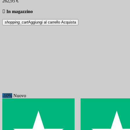
262,95 €

In magazzino
shopping_cart
Aggiungi al carrello
Acquista
-10%
Nuovo