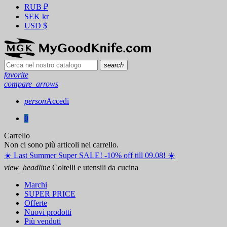
RUB
₽
SEK
kr
USD
$
search
favorite
compare_arrows
person
Accedi
0
Carrello
Non ci sono più articoli nel carrello.
☀️ ️Last Summer Super SALE! -10% off till 09.08! ☀️
view_headline
Coltelli e utensili da cucina
Marchi
SUPER PRICE
Offerte
Nuovi prodotti
Più venduti