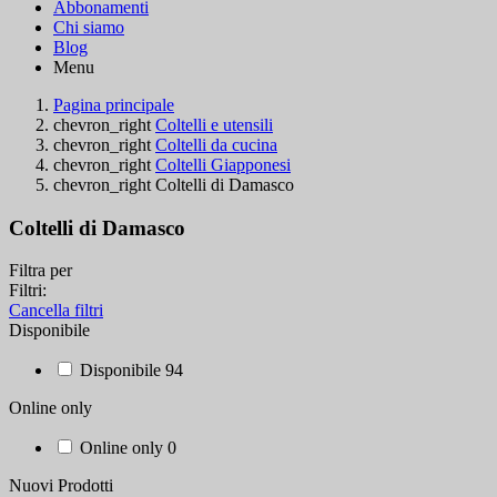
Abbonamenti
Chi siamo
Blog
Menu
Pagina principale
chevron_right
Coltelli e utensili
chevron_right
Coltelli da cucina
chevron_right
Coltelli Giapponesi
chevron_right
Coltelli di Damasco
Coltelli di Damasco
Filtra per
Filtri:
Cancella filtri
Disponibile
Disponibile
94
Online only
Online only
0
Nuovi Prodotti