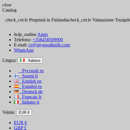
close
Catalog
check_circle
Proprietà in Finlandia
check_circle
Valutazione Trustpilot
help_outline
Aiuto
Telefono:
+358458509900
E-mail:
cs@mygoodknife.com
WhatsApp
Lingua:
Italiano
Русский
ru
Suomi
fi
English
en
Español
es
Deutsch
de
Français
fr
Italiano
it
Valuta:
EUR €
EUR
€
GBP
£